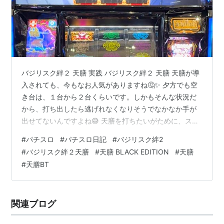
バジリスク絆２ 天膳 実践 バジリスク絆２ 天膳 天膳が導
入されても、今もなお人気がありますね🤔✨ 夕方でも空
き台は、１台から２台くらいです。しかもそんな状況だ
から、打ち出したら逃げれなくなりそうでなかなか手が
出せてないんですよね😅 天膳を打ちたいがために、スル
ー回数だったり天井だったり理由探しを毎日考えている
#
パチスロ
#
パチスロ日記
#
バジリスク絆2
ところです。 先日、朝から並び天膳を確保！！ その時に
#
バジリスク絆２天膳
#
天膳 BLACK EDITION
#
天膳
知り合いと打ちました。 自分はというと朝から天井に行
#
天膳BT
き、５００枚程度で終了して、その後もそこそこBTも何
度か入るが最終的にちょい負けで実戦を終えました。 問
題は、知り合いの方です。 朝からBTに入り、５００枚出
関連ブログ
て、少し飲まれた後にまた…