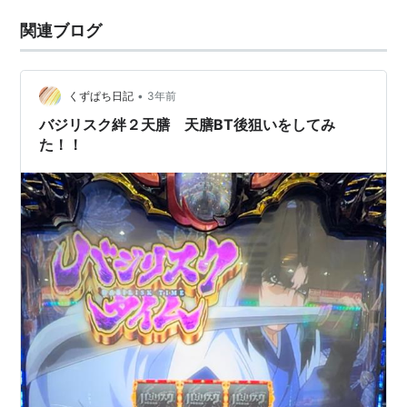
関連ブログ
•
くずぱち日記
3年前
バジリスク絆２天膳 天膳BT後狙いをしてみ
た！！