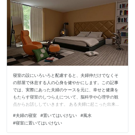
寝室の設にいろいろと配慮すると、夫婦仲だけでなくそ
の部屋で休息する人の心身を健やかにします。この記事
では、実際にあった夫婦のケースを元に、幸せと健康を
もたらす寝室のしつらえについて、脳科学や心理学の観
点からお話ししていきます。 ある夫婦に起こった出来事
夫婦の寝室は深い休息をとる場所 夫婦に悪い影響がある
#
夫婦の寝室
#
置いてはいけない
#
風水
寝室の具体例 NGその1：思い出すと脳が興奮するもの
#
寝室に置いてはいけない
NGその2：休息中に家族・親族に見張られる NGその3：
死の危険が迫るベッドのそばに本棚 NGその4：ベットボ