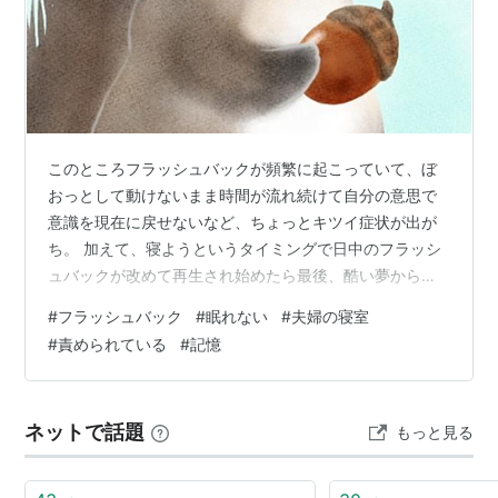
このところフラッシュバックが頻繁に起こっていて、ぼ
おっとして動けないまま時間が流れ続けて自分の意思で
意識を現在に戻せないなど、ちょっとキツイ症状が出が
ち。 加えて、寝ようというタイミングで日中のフラッシ
ュバックが改めて再生され始めたら最後、酷い夢から逃
げるように目を覚まし、本当に寝たのかどうかもわから
#
フラッシュバック
#
眠れない
#
夫婦の寝室
ない・・・という具合。これが続くと、過去のツラかっ
#
責められている
#
記憶
た状況での気分が思い出されて、なかなか抜け出せなく
なります。 それでも、ブログを書いていることが救いに
もなっているようで、タイプしているうちに、やらない
ネットで話題
もっと見る
ことを決めたら頭の中の風通しが良くなってフラッシュ
バックから今に戻る為の何かが起こるかもしれない…