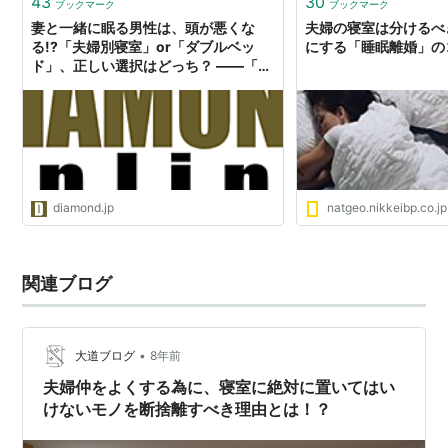
43
30
ブックマーク
ブックマーク
妻と一緒に眠る男性は、頭が悪くな
夫婦の寝室は分けるべ
る!?「夫婦別寝室」or「ダブルベッ
にする「睡眠離婚」の
ド」、正しい選択はどっち？ ――「夫
婦」と「睡眠」の関係を科学する｜男
の健康｜ダイヤモンド・オンライン
diamond.jp
natgeo.nikkeibp.co.jp
関連ブログ
•
大道ブログ
8年前
夫婦仲をよくする為に、寝室に絶対に置いてはい
けないモノを断捨離すべき理由とは！？