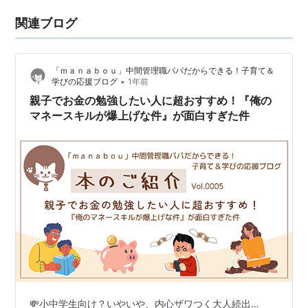
関連ブログ
「ｍａｎａｂｏｕ」中間管理職パパだからできる！子育て＆
•
学びの応援ブログ
1年前
親子でお金の勉強したい人に超おすすめ！『俺の
マネースキルが爆上げな件』が面白すぎた件
💸小中学生向け？いやいや、内心ザワつく大人続出…