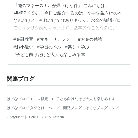
『俺のマネースキルが爆上げな件』 こんにちは、
MMPP.Kです。 今日ご紹介するのは、小中学生向けの本
なんだけど、それだけではありません。お金の知識ゼロ
でもサクサク読めちゃいます。基本的なことなのに、知
っているようで、きちんと把握していない――で読んだ
#
金融教育
#
マネーリテラシー
#
お金の勉強
後、大人も「なるほどね！」ってなります。そんな学習
#
お小遣い
#
学習のベル
#
楽しく学ぶ
ノベルです。 【金融教育*1】 「お金の勉強」って、今や
#
子ども向けだけど大人も楽しめる本
学校でもやってる時代ですよね。そう、今の小中学生は
授業で“お金”の話をきちんと習う時代になったんです。
昔は「お金の話は家庭で」「学校では教えてくれなかっ
関連ブログ
た」って当たり前だったんですが、今は違い…
はてなブログ
>
未指定
>
子ども向けだけど大人も楽しめる本
はてなブログ タグとは
ヘルプ
開発ブログ
はてなブログトップ
Copyright (C) 2001-
2026
Hatena.