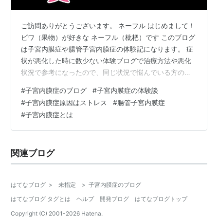
ご訪問ありがとうございます。 ネーフル はじめまして！
ビワ（果物）が好きな ネーフル（枇杷）です このブログ
は子宮内膜症や腸管子宮内膜症の体験記になります。 症
状が悪化した時に数少ない体験ブログで治療方法や悪化
状況で参考になったので、同じ状況で悩んでいる方の参
考になればと思ってブログにしました。 ネーフル 現在私
#
子宮内膜症のブログ
#
子宮内膜症の体験談
は49歳（2022年5月）、両卵巣切除後の更年期症状など
#
子宮内膜症原因はストレス
#
腸管子宮内膜症
も綴っていきたいと思います。 子宮内膜症の経緯 子宮内
#
子宮内膜症とは
膜症の不妊治療 手術歴 注意事項 子宮内膜症の経緯 2001
年頃（28歳）の頃に卵巣嚢腫(チョコレート嚢胞)の手術
で子宮内膜症と診断 30歳後半まで子宮内膜炎などで2度
関連ブログ
ほど入院…
はてなブログ
>
未指定
>
子宮内膜症のブログ
はてなブログ タグとは
ヘルプ
開発ブログ
はてなブログトップ
Copyright (C) 2001-
2026
Hatena.