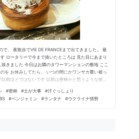
たので、 夜散歩でVIE DE FRANCEまで出てきました。 最
す ロータリーで今まで抜いたところは 見た目にあまり
し抜きました 今日はお隣のタワーマンションの敷地 ここ
のを お休みしてたら、 いつの間にかワンサカ覆い被っ
で以前ほどではないです 以前は密林かと思うような状態
くてズッと抜くと ズズズーッと根っこの抜け方が気持ち
シ
#
密林
#
土が大事
#
汗ぐっしょり
リ😅 この調子では ロータリーのカイヅカイブキの下は
BS
#
ベンジャミン
#
ランタナ
#
ウクライナ情勢