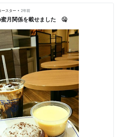
•
コースター
2年前
蜜月関係を載せました 🤐