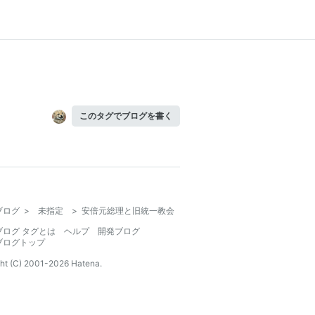
このタグでブログを書く
ブログ
>
未指定
>
安倍元総理と旧統一教会
ブログ タグとは
ヘルプ
開発ブログ
ブログトップ
ht (C) 2001-
2026
Hatena.