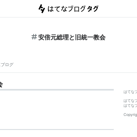
安倍元総理と旧統一教会
連ブログ
会
はてな
はてな
はてな
Copyrig