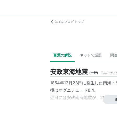
はてなブログ トップ
言葉の解説
ネットで話題
関
安政東海地震
(
一般
)
【
あんせい
1854年
12月23日
に発生した南海ト
模はマグニチュード8.4。
翌日には
安政南海地震
が、26日に