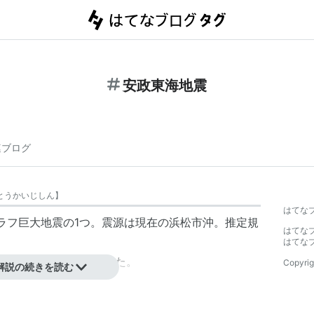
安政東海地震
連ブログ
とうかいじしん
】
はてな
ラフ巨大地震の1つ。震源は現在の浜松市沖。推定規
はてな
はてな
は
豊予海峡地震
が発生した。
Copyrig
解説の続きを読む