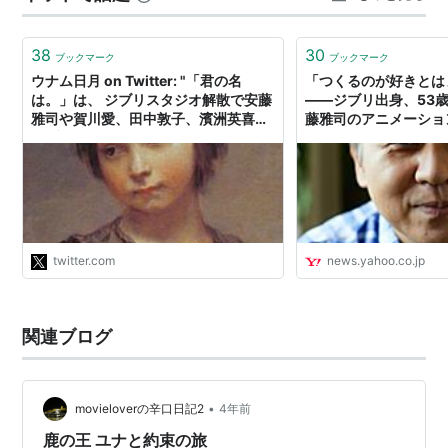
38
30
ブックマーク
ブックマーク
ウナム日月 on Twitter: "「君の名
「つくるのが好きとは
は。」は、 ジブリスタジオ解散で安藤
――ジブリ出身、53
雅司や賀川愛、田中敦子、濱洲英喜ら
藤雅司のアニメーショ
ジブリスーパーアニメーター&amp;ジ
（Yahoo!ニュース 
ブリのスーパー動画マンを獲得し、 シ
ンエヴァが庵野の鬱症状で凍結され、
沖浦・黄瀬和哉・井上鋭らを捕まえら
れたことが勝因の一つなのです。 まさ
に鬼のいぬ間の間隙をついた形。"
twitter.com
news.yahoo.co.jp
関連ブログ
•
movieloverの辛口日記2
4年前
鹿の王 ユナと約束の旅