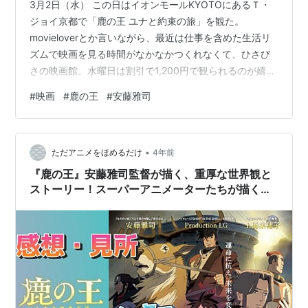
3月2日（水） この日はイオンモールKYOTOにあるＴ・
ジョイ京都で「鹿の王 ユナと約束の旅」を観た。
movieloverとか言いながら、最近は仕事を含めた生活リ
ズムで映画を見る時間がなかなかつくれなくて、ひさび
さの映画館。水曜日は割引で1,200円で観られるのが嬉し
いねぇ。 上橋菜穂子のベストセラーをアニメ化した作
#
映画
#
鹿の王
#
安藤雅司
品。原作を読んでいるので、あの壮大な物語を2時間程度
にまとめるのはかなり難しそうと思っていたのだが、な
んとかまとめたって感じ。ただ、その分端折っていると
•
ころが多くて・・・。ピュイカの特性について説明がな
ただアニメをほめるだけ
4年前
いのは残念だ、あれじゃただの鹿だよ。そして特に残念
『鹿の王』安藤雅司監督が描く、重厚な世界観と
なのが、ミッツァルという病が感…
ストーリー！スーパーアニメーターたちが描く美
しい動物の作画は必見です！※ネタバレ注意【感
想・考察・評価】