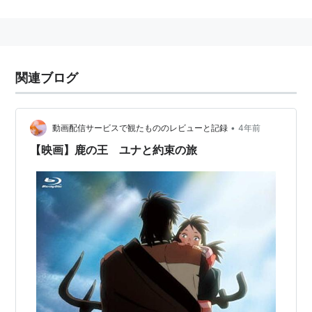
2003年、フリーになって以降もジブリ作品に参加する
ほか、今敏監督作品などで才能を発揮。『思い出のマー
ニー』で14年ぶりにジブリ作品の作画監督を務め、同作
品では脚本も担当している。
関連ブログ
新海誠監督の『
君の名は。
』では作画監督を務めた。
主な参加作品
•
動画配信サービスで観たもののレビューと記録
4年前
【映画】鹿の王 ユナと約束の旅
おもひでぽろぽろ（動画）
紅の豚（原画）
海がきこえる（原画）
On Your Mark（作画監督）
もののけ姫（作画監督）
千と千尋の神隠し（作画監督）
東京ゴッドファーザーズ（作画監督）
妄想代理人（キャラクターデザイン・作画監督・原
画）