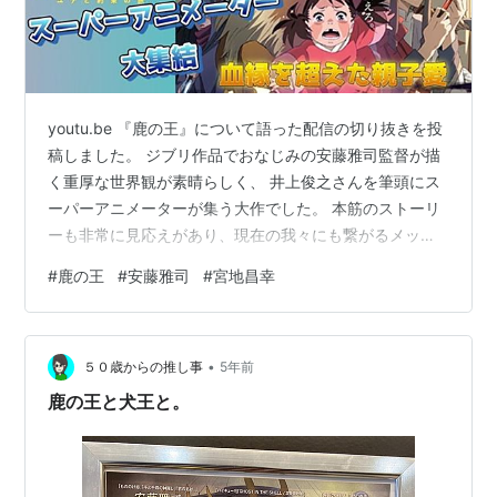
youtu.be 『鹿の王』について語った配信の切り抜きを投
稿しました。 ジブリ作品でおなじみの安藤雅司監督が描
く重厚な世界観が素晴らしく、 井上俊之さんを筆頭にス
ーパーアニメーターが集う大作でした。 本筋のストーリ
ーも非常に見応えがあり、現在の我々にも繋がるメッセ
ージ性は、 大人から子供まで楽しめる1本となっていま
#
鹿の王
#
安藤雅司
#
宮地昌幸
す。
•
５０歳からの推し事
5年前
鹿の王と犬王と。