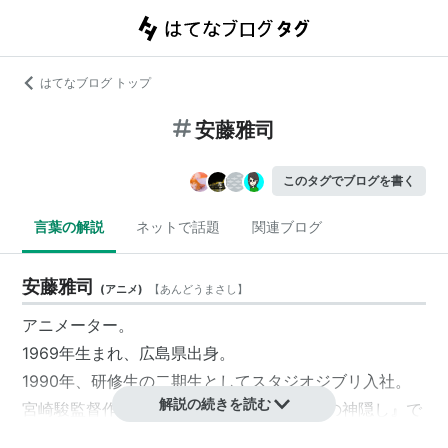
はてなブログ トップ
安藤雅司
このタグでブログを書く
言葉の解説
ネットで話題
関連ブログ
安藤雅司
(
アニメ
)
【
あんどうまさし
】
アニメーター。
1969年生まれ、広島県出身。
1990年、研修生の二期生としてスタジオジブリ入社。
解説の続きを読む
宮崎駿監督作品『もののけ姫』『千と千尋の神隠し』で
作画監督を務める。