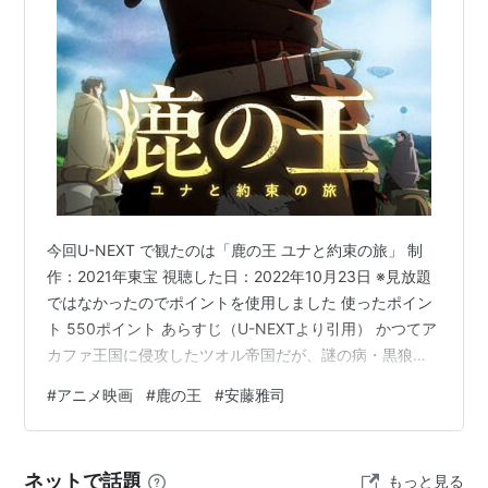
イノセンス（原画）
パプリカ（キャラクターデザイン・作画監督）
ももへの手紙（キャラクターデザイン・作画監督）
ヱヴァンゲリヲン新劇場版:Q（原画）
思い出のマーニー（脚本・作画監督）
君の名は。
（キャラクターデザイン・作画監督）
リスト::アニメーションスタッフ
今回U-NEXT で観たのは「鹿の王 ユナと約束の旅」 制
作：2021年東宝 視聴した日：2022年10月23日 ※見放題
ではなかったのでポイントを使用しました 使ったポイン
ト 550ポイント あらすじ（U-NEXTより引用） かつてア
カファ王国に侵攻したツオル帝国だが、謎の病・黒狼病
によって撤退。以来2つの国は緩やかな併合関係を保って
#
アニメ映画
#
鹿の王
#
安藤雅司
いた。しかしアカファ王国は黒狼病を大量発生させ反乱
を計画。その計画から生き延びたヴァンは、身寄りのな
い少女・ユナとともに旅に出る。
ネットで話題
もっと見る