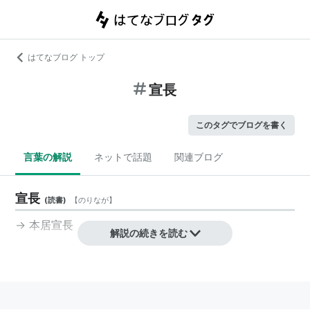
はてなブログ トップ
宣長
このタグでブログを書く
言葉の解説
ネットで話題
関連ブログ
宣長
(
読書
)
【
のりなが
】
→ 本居宣長
解説の続きを読む