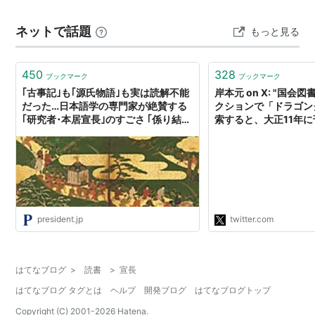
ネットで話題
もっと見る
450
328
ブックマーク
ブックマーク
｢古事記｣も｢源氏物語｣も実は読解不能
岸本元 on X: "国
だった…日本語学の専門家が絶賛する
クションで「ドラゴン
｢研究者･本居宣長｣のすごさ ｢係り結
索すると、大正11年
び｣の法則がわかったから､読めるよう
居宣長稿本全集 』が
になった
らなんでも大正時代の
ドラクエの話は書かれ
いたが、何者かが原本
を読み取ったようだっ
https://t.co/t2DHCN
https://t.co/3oMcKg
president.jp
twitter.com
はてなブログ
>
読書
>
宣長
はてなブログ タグとは
ヘルプ
開発ブログ
はてなブログトップ
Copyright (C) 2001-
2026
Hatena.