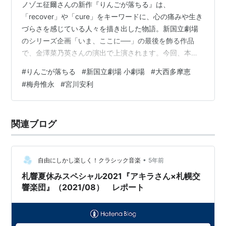
ノゾエ征爾さんの新作『りんごが落ちる』は、
「recover」や「cure」をキーワードに、心の痛みや生き
づらさを感じている人々を描き出した物語。新国立劇場
のシリーズ企画「いま、ここに──」の最後を飾る作品
で、金澤菜乃英さんの演出で上演されます。今回、本作
に出演する大西多摩恵さん、梅舟惟永さん、宮川安利さ
#
りんごが落ちる
#
新国立劇場 小劇場
#
大西多摩恵
んにインタビューを実施！取材当時は稽古が始まって2週
#
梅舟惟永
#
宮川安利
間ほど。すでにチームワークが出来上がっている温かい
雰囲気の中、登場人物たちの複雑な感情に向き合うお三
方が、稽古を通して感じていることを伺いました。 『り
関連ブログ
んごが落ちる』あらすじ 台所に一人立つ男。ベテラン舞
台俳優の田端光太郎。 1時間前、彼は舞台…
•
自由にしかし楽しく！クラシック音楽
5年前
札響夏休みスペシャル2021『アキラさん×札幌交
響楽団』（2021/08） レポート