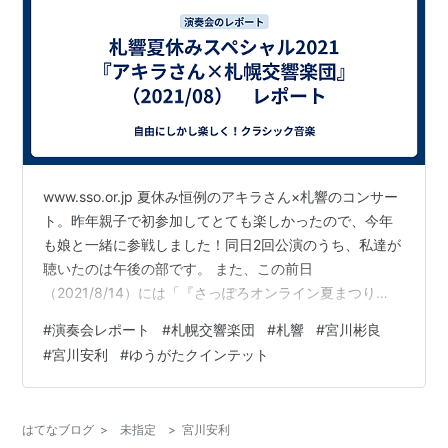
www.sso.or.jp 夏休み恒例のアキラさん×札響のコンサー
ト。昨年親子で初参加してとても楽しかったので、今年
も娘と一緒に参戦しました！同日2回公演のうち、私達が
聴いたのは午後の部です。 また、この前日
（2021/8/14）には「『さっぽろオンライン夏まつり
2021』～札幌交響楽団スペシャル」が開催されました。
#
演奏会レポート
#
札幌交響楽団
#
札響
#
宮川彬良
札響は世界レベルのハイクオリティな演奏もできれば、
#
宮川安利
#
ゆうがたクインテット
うんとはっちゃけることもできちゃう、すごいかたたち
が集まっています！ www.youtube.com 札響夏休みスペ
シャル2021『アキラさん×札幌交響楽団』（午後の部）
はてなブログ
>
未指定
>
宮川安利
2021年8月15日（日）14:30～ 札幌コンサートホールK…