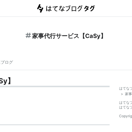
家事代行サービス【CaSy】
連ブログ
Sy】
はてな
>
家事
はてな
はてな
Copyrig