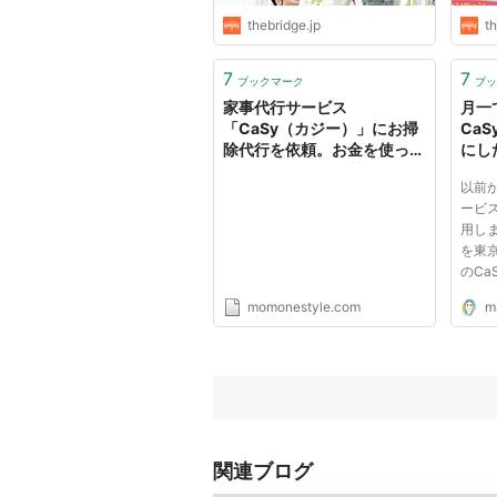
thebridge.jp
th
7
7
ブックマーク
ブッ
家事代行サービス
月一
「CaSy（カジー）」にお掃
Ca
除代行を依頼。お金を使って
にし
お願いすることは甘えでもな
以前
んでもない | 暮らしラク
ービス
用し
を東京
のCa
っそく
momonestyle.com
m
予約
ビス
にき
料金#
関連ブログ