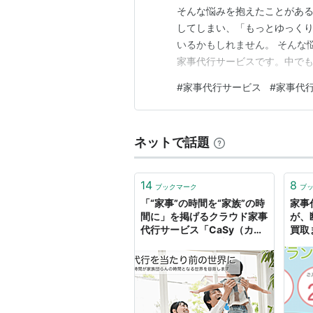
そんな悩みを抱えたことがあ
してしまい、「もっとゆっく
いるかもしれません。 そんな
家事代行サービスです。中でも
な価格で多くの共働き夫婦から
#
家事代行サービス
#
家事代行
の質は大丈夫？料金体系は？ 
婦に向けて、家事代行サービスC
ネットで話題
14
8
ブックマーク
ブ
「“家事”の時間を“家族”の時
家事
間に」を掲げるクラウド家事
が、
代行サービス「CaSy（カジ
買取
ー）」が今日から本格始動
を開