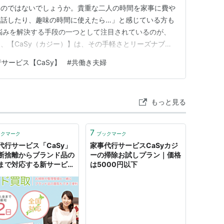
るのではないでしょうか。貴重な二人の時間を家事に費や
り話したり、趣味の時間に使えたら…」と感じている方も
悩みを解決する手段の一つとして注目されているのが、
、【CaSy（カジー）】は、その手軽さとリーズナブル
支持を得ています。 でも、本当に便利なの？サービス
サービス【CaSy】
#
共働き夫婦
この記事では、家事の負担軽減を検討している共働き夫
aSyのリアルなCaS…
もっと見る
7
ックマーク
ブックマーク
代行サービス「CaSy」
家事代行サービスCaSyカジ
断捨離からブランド品の
ーの掃除お試しプラン｜価格
まで対応する新サービス
は5000円以下
始