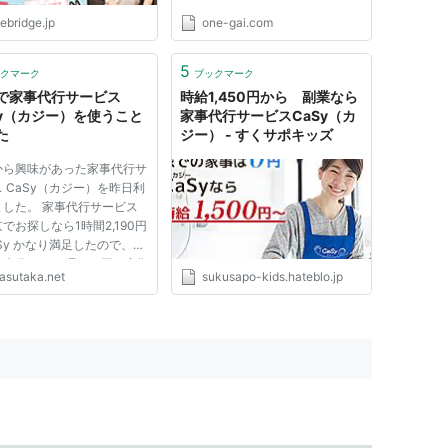
ebridge.jp
one-gai.com
5
クマーク
ブックマーク
で家事代行サービス
時給1,450円から 副業なら
Sy（カジー）を使うこと
家事代行サービスCaSy（カ
た
ジー） - すくサポキッズ
から興味があった家事代行サ
 CaSy（カジー）を昨日利
ました。 家事代行サービス
でお探しなら1時間2,190円
Sy かなり満足したので、さ
来月から 4 週に 1 回の定期
asutaka.net
sukusapo-kids.hateblo.jp
をしました。鍵のお預けサー
も使うので、帰宅したら勝手
れいになっている感じです。
 今回は初めてというこ...