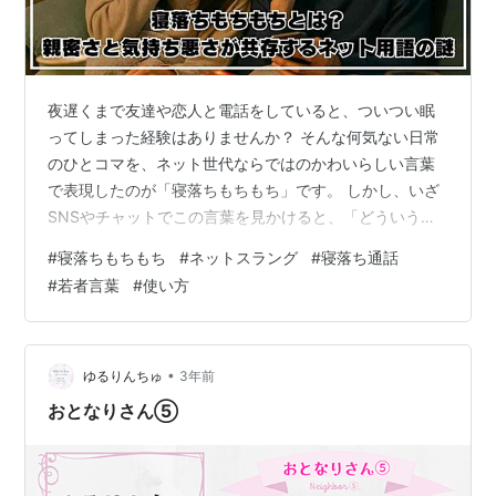
夜遅くまで友達や恋人と電話をしていると、ついつい眠
ってしまった経験はありませんか？ そんな何気ない日常
のひとコマを、ネット世代ならではのかわいらしい言葉
で表現したのが「寝落ちもちもち」です。 しかし、いざ
SNSやチャットでこの言葉を見かけると、「どういう意
味？」「どんな場面で使うの？」と戸惑った方も多いは
#
寝落ちもちもち
#
ネットスラング
#
寝落ち通話
ず。 この記事では、「寝落ちもちもち」の基本的な意味
#
若者言葉
#
使い方
や使い方から、語源やネットでの広まり方、そして親密
さや気持ち悪さといった賛否両論の理由まで、もわかり
やすく解説しています。 気になるやり方や注意点、話題
のスキンケア用語としての“もちもち”も紹介。 この記事
•
ゆるりんちゅ
3年前
を読めば、あなたもきっと「寝落ちもち…
おとなりさん⑤