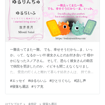
一難去ってまた一難。 でも、幸せそうだから…ま、いっ
か。って、なるか～い!!! 彼女さんとのお付き合いで 穏や
かになったスノアさん。 そして、恐らく彼女さんの助言
で病院を受診したのか、イビキも聞こえなくなりまし
た。 愛息の灯くんと離れて暮らす結衣さんは、 持て余し
た母心大爆発で「よかった～♪」と涙ぐみ。 まぁ、私だっ
#
エッセイ
#
ゆるらいふ
#
ひとりぐらし
#
話し声
てね。 【幸せを実感できる人が多いほど、幸福に包まれ
#
寝落ち通話
#
リア充
た社会になるのだ～】と思っている人間なので、よかっ
たなぁ～って好意的だったんですよ。 …と、ここまでだ
ったらよかったのですが。事態は思わぬ展開を迎えま
はてなブログ
>
未指定
>
寝落ち通話