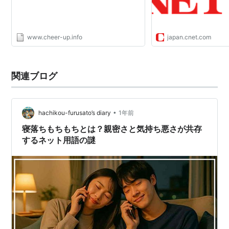
www.cheer-up.info
japan.cnet.com
関連ブログ
•
hachikou-furusato’s diary
1年前
寝落ちもちもちとは？親密さと気持ち悪さが共存
するネット用語の謎