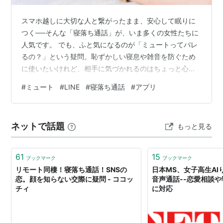
スマホ越しに大切な人と繋がったまま、安心して眠りに
つく──そんな「寝落ち通話」が、いま多くの女性たちに
人気です。 でも、ふと気になるのが「ミュートってバレ
るの？」という疑問。恥ずかしい寝息や雑音を防ぐため
に使いたいけれど、相手に気づかれるのはちょっと心
配…。 この記事では、LINEやInstagramをはじめとした
#
ミュート
#
LINE
#
寝落ち通話
#
アプリ
人気アプリの最新機能をもとに、寝落ち通話でミュート
を自然に使いこなすためのコツや対策をやさしく解説し
ます。 初心者の方でもすぐに実践できるポイントを満載
ネットで話題
もっと見る
でお届けしますので、ぜひ最後まで読んでみてください
ね。 寝落ち通話の魅力と注意点 寝落ち通話とは？その特
徴と需要 最近、女性の間でも…
61
15
ブックマーク
ブックマーク
リモート同棲！寝落ち通話！SNSの
日本MS、女子高生AIり
恋。顔を知らない交際に疑問 - ココッ
音声通話--恋愛相談
チィ
に対応