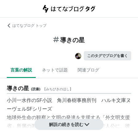
はてなブログ トップ
導きの星
このタグでブログを書く
言葉の解説
ネットで話題
関連ブログ
導きの星
(
読書
)
【
みちびきのほし
】
小川一水作のSF小説 角川春樹事務所刊 ハルキ文庫ヌ
ーヴェルSFシリーズ
地球外生命の観察と文明の発達を支援する「外文明支援
解説の続きを読む
省」所属の若き〈外文明観察官〉辻本司を主人公に、彼
の観察対象である惑星オセアノの２種族のETIスワリス