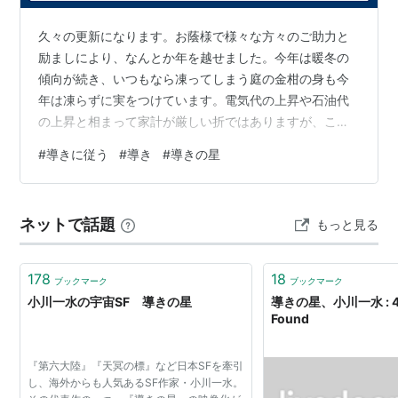
久々の更新になります。お蔭様で様々な方々のご助力と
励ましにより、なんとか年を越せました。今年は暖冬の
傾向が続き、いつもなら凍ってしまう庭の金柑の身も今
年は凍らずに実をつけています。電気代の上昇や石油代
の上昇と相まって家計が厳しい折ではありますが、この
暖冬により助かっている感がありますね。 本格的に爪に
#
導きに従う
#
導き
#
導きの星
火を点すような生活に突入しましたが、それでも娘の自
動車教習所や長男の学費や生活費としてまとまったお金
が必要となり毎日毎日お金の心配ばかりしつつもなんと
ネットで話題
もっと見る
か工面してしのいでいる状況であります。 お金の面もさ
ることながら、健康面でも心配になってきました。介護
職を中高年から中途で就職。。それも一番キツイと…
178
18
ブックマーク
ブックマーク
小川一水の宇宙SF 導きの星
導きの星、小川一水 : 404
Found
『第六大陸』『天冥の標』など日本SFを牽引
し、海外からも人気あるSF作家・小川一水。