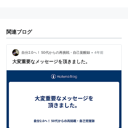
とヒキュリジの発展と、オセアノを含む外文明に対する
陰謀を描く。
平たく言えば、シヴィライゼーション小説陰謀入り。
関連ブログ
リスト
ISBN:4894569434
•
自分2.0へ！ 50代からの再挑戦・自己覚醒録
4年前
ISBN:4894561255
大変重要なメッセージを頂きました。
ISBN:4758430268
ISBN:4758430799