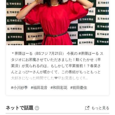
*
リスト
：
リスト::ハロプロ関連キーワード//人名
*1
:
新ユニット | つんく♂オフィシャルブログ 「つんブロ
♂芸能コース」 powered by アメブロ
＊界隈ほーる（BSフジ 7月21日） 今夜の #界隈ほーる ス
*2
:
http://www.helloproject.com/news/1001040600_s
タジオにお邪魔させていただきました！動くたかせ（卒
mileage.html
業済）が見られるのは、もしかして卒業後初！？春菜さ
*3
:
http://s-mileage.jp/info/228
んとよっぴーさんが暖かくて、この番組がもっともっと
*4
:
おはガールメープルのみ転校扱い
大好きになった時間でした❤️💛お見逃しなく‼️
https://t.co/mBZAVsxTTQ — 高瀬くるみ
#
小川紗季
#
福田花音
#
和田彩花
#
前田憂佳
(@kurumi_takase) July 21, 2026 📣7月21日(火)の「界隈
ほーる」は…ついに！#高瀬くるみ さんがスタジオに登
場❣️ぜひお楽しみに👀💥MCの近藤春菜さん・吉田尚記さ
ネットで話題
もっと見る
んと📷✨https://t.co/jqpB167sCj pic.twitter.c…