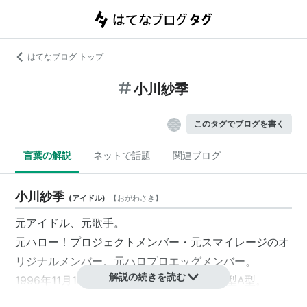
はてなブログ トップ
小川紗季
このタグでブログを書く
言葉の解説
ネットで話題
関連ブログ
小川紗季
(
アイドル
)
【
おがわさき
】
元アイドル、元歌手。
元ハロー！プロジェクトメンバー・元スマイレージのオ
リジナルメンバー。元ハロプロエッグメンバー。
解説の続きを読む
1996年11月18日生まれ。埼玉県出身。血液型A型。
ニックネームはサキチィー。ファンの間では
佐吉
とも呼