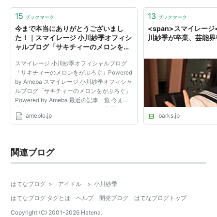
15
13
ブックマーク
ブックマーク
今まで本当にありがとうございまし
<span>スマイレージ<
た！｜スマイレージ 小川紗季オフィシ
川紗季が卒業、芸能界
ャルブログ「サキチィーのメロンをが
ぶろぐ」Powered by Ameba
スマイレージ 小川紗季オフィシャルブログ
「サキチィーのメロンをがぶろぐ」Powered
by Ameba スマイレージ 小川紗季オフィシャ
ルブログ「サキチィーのメロンをがぶろぐ」
Powered by Ameba 最近の記事一覧 今まで
本当にありがとうございました！ 心配かけて
ameblo.jp
barks.jp
すいません。 スマイレージに関する大事なお
知らせ 横浜！ 新メ...
関連ブログ
はてなブログ
>
アイドル
>
小川紗季
はてなブログ タグとは
ヘルプ
開発ブログ
はてなブログトップ
Copyright (C) 2001-
2026
Hatena.