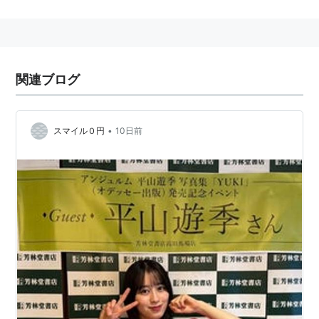
ばれる。
2009年4月4日に和田彩花、前田憂佳、福田花音と共に
今年度内にメジャーデビューを目指す為の新ユニットの
メンバーに指名された
*1
。
関連ブログ
2010年1月4日よりテレビ東京系「おはスタ」内「ムッ
シータウン」にムシガールとして出
*2
した後、同年4月1
日より同番組内のおはガールに昇格
*3
した。
•
スマイル０円
10日前
2011年8月27日をもってスマイレージ及びハロー！プロ
ジェクト、他参加ユニットをすべて卒業した
*4
。
参加ユニット
スマイレージ
ハロプロエッグ
ZYX-α
おはガールメープル