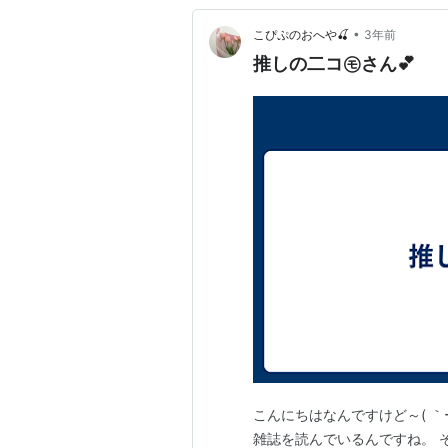
•
こぴぷのおへや🍒
3年前
推しの二コ㋲さん💕
こんにちはなんですけど～( ｀
雑誌を読んでいるんですね。 