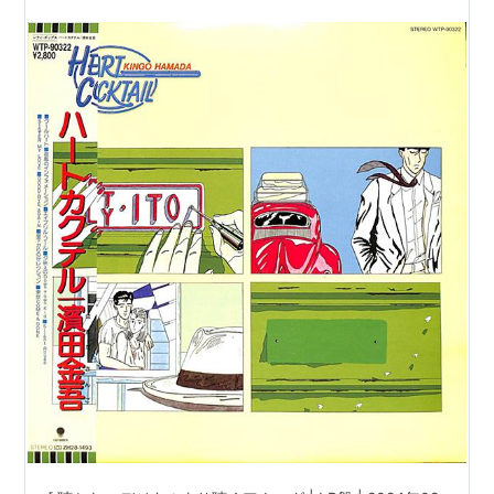
ル［※国内盤,品番:WTP-90322］(LPレコード) |
※国内盤,品番:WTP-90322 | 帯付 | インサート付
き | 盤面=EX ジャケット=EX | #citypop 他 |