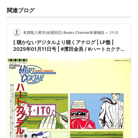
関連ブログ
•
本買取八尾市(全国対応) Books Channel本屋物語
2年前
[ 聴かないデジタルより聴くアナログ | LP盤 |
2025年01月11日号 | #濱田金吾 / #ハートカクテ
ル［※国内盤,品番:WTP-90322］(LPレコード) |
※国内盤,品番:WTP-90322 | 帯付 | インサート付
き | 盤面=EX ジャケット=EX | #citypop 他 |