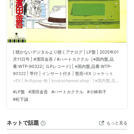
[ 聴かないデジタルより聴くアナログ | LP盤 | 2025年01
月11日号 | #濱田金吾 / #ハートカクテル［※国内盤,品
番:WTP-90322］(LPレコード) | ※国内盤,品番:WTP-
90322 | 帯付 | インサート付き | 盤面=EX ジャケット
=EX | #citypop 他 | bookschannel.shop ［※国内盤,品
番:WTP-90322］[帯付][インサート付き|多少シミ汚れ・
#
LP盤
#
濱田金吾
#
ハートカクテル
#
小林和子
傷み有]［盤面=EX］［ジャケット=EX]［※保護内袋を新
#
松下誠
品交換して配送致します］※［店舗併売の為、時間差で売
切れの場合がございます。何卒ご了承の上ご注文をお願
い申し上げます］ […
ネットで話題
もっと見る