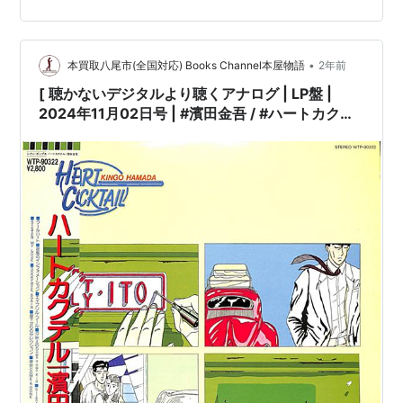
傷み有]［盤面=EX］［ジャケット=EX]［※保護内袋を新
品交換して配送致します］※［店舗併売の為、時間差で売
切れの場合がございます。何卒ご了承の上ご注文をお願
•
い申し上げます］ […
本買取八尾市(全国対応) Books Channel本屋物語
2年前
[ 聴かないデジタルより聴くアナログ | LP盤 |
2024年11月02日号 | #濱田金吾 / #ハートカクテ
ル［※国内盤,品番:WTP-90322］(LPレコード) |
※国内盤,品番:WTP-90322 | 帯付 | インサート付
き | 盤面=EX ジャケット=EX | #citypop 他 |