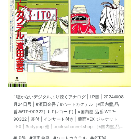
[ 聴かないデジタルより聴くアナログ | LP盤 | 2024年08
月24日号 | #濱田金吾 / #ハートカクテル［※国内盤,品
番:WTP-90322］(LPレコード) | ※国内盤,品番:WTP-
90322 | 帯付 | インサート付き | 盤面=EX ジャケット
=EX | #citypop 他 | bookschannel.shop ［※国内盤,品
番:WTP-90322］[帯付][インサート付き|多少シミ汚れ・
#
LP盤
#
濱田金吾
#
ハートカクテル
#
松下誠