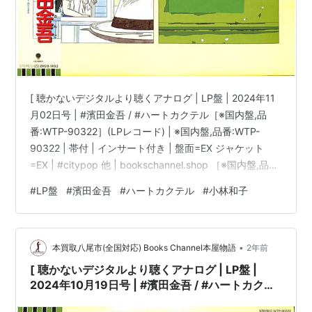
[ 聴かないデジタルより聴くアナログ | LP盤 | 2024年11
月02日号 | #濱田金吾 / #ハートカクテル［※国内盤,品
番:WTP-90322］(LPレコード) | ※国内盤,品番:WTP-
90322 | 帯付 | インサート付き | 盤面=EX ジャケット
=EX | #citypop 他 | bookschannel.shop ［※国内盤,品
番:WTP-90322］[帯付][インサート付き|多少シミ汚れ・
#
LP盤
#
濱田金吾
#
ハートカクテル
#
小林和子
傷み有]［盤面=EX］［ジャケット=EX]［※保護内袋を新
品交換して配送致します］※［店舗併売の為、時間差で売
切れの場合がございます。何卒ご了承の上ご注文をお願
•
い申し上げます］ […
本買取八尾市(全国対応) Books Channel本屋物語
2年前
[ 聴かないデジタルより聴くアナログ | LP盤 |
2024年10月19日号 | #濱田金吾 / #ハートカクテ
ル［※国内盤,品番:WTP-90322］(LPレコード) |