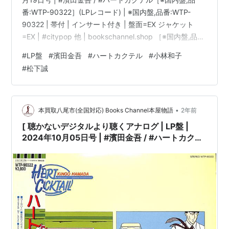
番:WTP-90322］(LPレコード) | ※国内盤,品番:WTP-
90322 | 帯付 | インサート付き | 盤面=EX ジャケット
=EX | #citypop 他 | bookschannel.shop ［※国内盤,品
番:WTP-90322］[帯付][インサート付き|多少シミ汚れ・
#
LP盤
#
濱田金吾
#
ハートカクテル
#
小林和子
傷み有]［盤面=EX］［ジャケット=EX]［※保護内袋を新
#
松下誠
品交換して配送致します］※［店舗併売の為、時間差で売
切れの場合がございます。何卒ご了承の上ご注文をお願
い申し上げます］ […
•
本買取八尾市(全国対応) Books Channel本屋物語
2年前
[ 聴かないデジタルより聴くアナログ | LP盤 |
2024年10月05日号 | #濱田金吾 / #ハートカクテ
ル［※国内盤,品番:WTP-90322］(LPレコード) |
※国内盤,品番:WTP-90322 | 帯付 | インサート付
き | 盤面=EX ジャケット=EX | #citypop 他 |