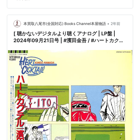
品交換して配送致します］※［店舗併売の為、時間差で売
切れの場合がございます。何卒ご了承の上ご注文をお願
い申し上げます］ […
•
本買取八尾市(全国対応) Books Channel本屋物語
2年前
[ 聴かないデジタルより聴くアナログ | LP盤 |
2024年09月21日号 | #濱田金吾 / #ハートカクテ
ル［※国内盤,品番:WTP-90322］(LPレコード) |
※国内盤,品番:WTP-90322 | 帯付 | インサート付
き | 盤面=EX ジャケット=EX | #citypop 他 |