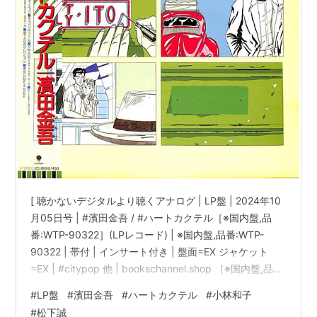
[ 聴かないデジタルより聴くアナログ | LP盤 | 2024年10
月05日号 | #濱田金吾 / #ハートカクテル［※国内盤,品
番:WTP-90322］(LPレコード) | ※国内盤,品番:WTP-
90322 | 帯付 | インサート付き | 盤面=EX ジャケット
=EX | #citypop 他 | bookschannel.shop ［※国内盤,品
番:WTP-90322］[帯付][インサート付き|多少シミ汚れ・
#
LP盤
#
濱田金吾
#
ハートカクテル
#
小林和子
傷み有]［盤面=EX］［ジャケット=EX]［※保護内袋を新
#
松下誠