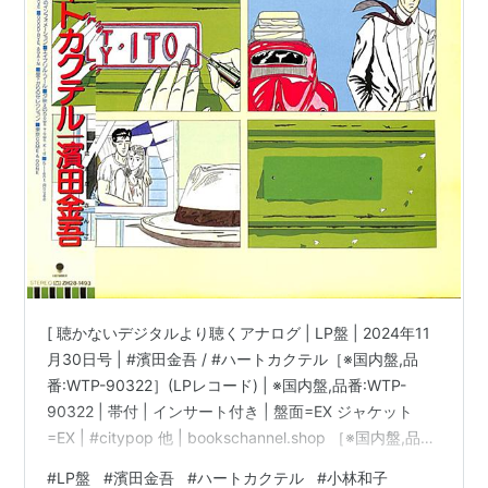
[ 聴かないデジタルより聴くアナログ | LP盤 | 2024年11
月30日号 | #濱田金吾 / #ハートカクテル［※国内盤,品
番:WTP-90322］(LPレコード) | ※国内盤,品番:WTP-
90322 | 帯付 | インサート付き | 盤面=EX ジャケット
=EX | #citypop 他 | bookschannel.shop ［※国内盤,品
番:WTP-90322］[帯付][インサート付き|多少シミ汚れ・
#
LP盤
#
濱田金吾
#
ハートカクテル
#
小林和子