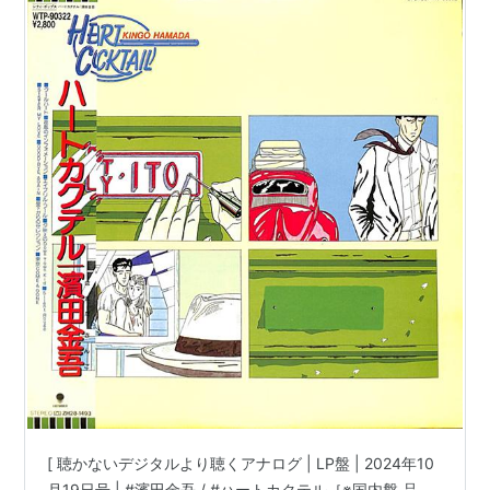
※国内盤,品番:WTP-90322 | 帯付 | インサート付
き | 盤面=EX ジャケット=EX | #citypop 他 |
[ 聴かないデジタルより聴くアナログ | LP盤 | 2024年10
月19日号 | #濱田金吾 / #ハートカクテル［※国内盤,品