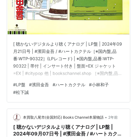
[ 聴かないデジタルより聴くアナログ | LP盤 | 2024年09
月21日号 | #濱田金吾 / #ハートカクテル［※国内盤,品
番:WTP-90322］(LPレコード) | ※国内盤,品番:WTP-
90322 | 帯付 | インサート付き | 盤面=EX ジャケット
=EX | #citypop 他 | bookschannel.shop ［※国内盤,品
番:WTP-90322］[帯付][インサート付き|多少シミ汚れ・
#
LP盤
#
濱田金吾
#
ハートカクテル
#
小林和子
傷み有]［盤面=EX］［ジャケット=EX]［※保護内袋を新
#
松下誠
品交換して配送致します］※［店舗併売の為、時間差で売
切れの場合がございます。何卒ご了承の上ご注文をお願
い申し上げます］ […
•
本買取八尾市(全国対応) Books Channel本屋物語
2年前
[ 聴かないデジタルより聴くアナログ | LP盤 |
2024年09月07日号 | #濱田金吾 / #ハートカクテ