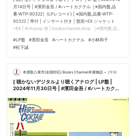
月14日号 | #濱田金吾 / #ハートカクテル［※国内盤,品
番:WTP-90322］(LPレコード) | ※国内盤,品番:WTP-
90322 | 帯付 | インサート付き | 盤面=EX ジャケット
=EX | #citypop 他 | bookschannel.shop ［※国内盤,品
番:WTP-90322］[帯付][インサート付き|多少シミ汚れ・
#
LP盤
#
濱田金吾
#
ハートカクテル
#
小林和子
傷み有]［盤面=EX］［ジャケット=EX]［※保護内袋を新
#
松下誠
品交換して配送致します］※［店舗併売の為、時間差で売
切れの場合がございます。何卒ご了承の上ご注文をお願
い申し上げます］ […
•
本買取八尾市(全国対応) Books Channel本屋物語
2年前
[ 聴かないデジタルより聴くアナログ | LP盤 |
2024年11月30日号 | #濱田金吾 / #ハートカクテ
ル［※国内盤,品番:WTP-90322］(LPレコード) |
※国内盤,品番:WTP-90322 | 帯付 | インサート付
き | 盤面=EX ジャケット=EX | #citypop 他 |