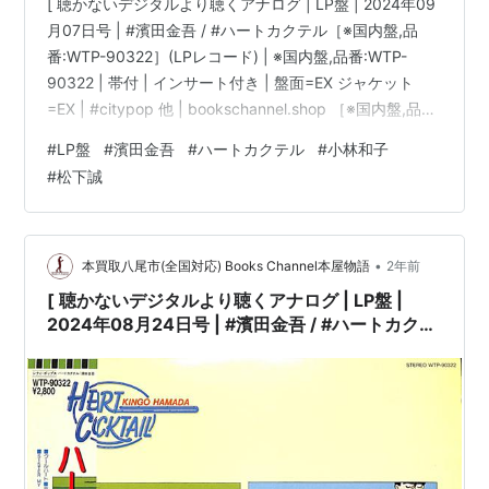
[ 聴かないデジタルより聴くアナログ | LP盤 | 2024年09
月07日号 | #濱田金吾 / #ハートカクテル［※国内盤,品
番:WTP-90322］(LPレコード) | ※国内盤,品番:WTP-
90322 | 帯付 | インサート付き | 盤面=EX ジャケット
=EX | #citypop 他 | bookschannel.shop ［※国内盤,品
番:WTP-90322］[帯付][インサート付き|多少シミ汚れ・
#
LP盤
#
濱田金吾
#
ハートカクテル
#
小林和子
傷み有]［盤面=EX］［ジャケット=EX]［※保護内袋を新
#
松下誠
品交換して配送致します］※［店舗併売の為、時間差で売
切れの場合がございます。何卒ご了承の上ご注文をお願
い申し上げます］ […
•
本買取八尾市(全国対応) Books Channel本屋物語
2年前
[ 聴かないデジタルより聴くアナログ | LP盤 |
2024年08月24日号 | #濱田金吾 / #ハートカクテ
ル［※国内盤,品番:WTP-90322］(LPレコード) |
※国内盤,品番:WTP-90322 | 帯付 | インサート付
き | 盤面=EX ジャケット=EX | #citypop 他 |