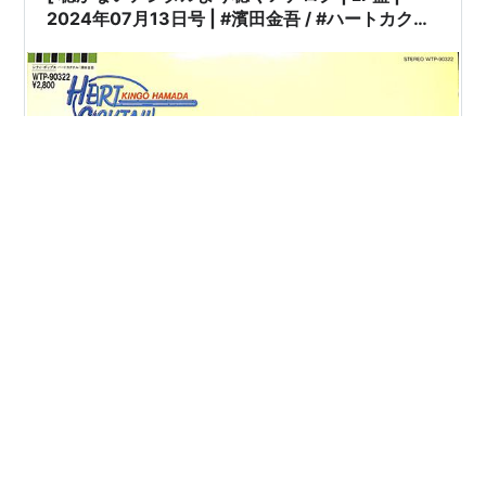
2024年07月13日号 | #濱田金吾 / #ハートカクテ
ル［※国内盤,品番:WTP-90322］(LPレコード) |
※国内盤,品番:WTP-90322 | 帯付 | インサート付
き | 盤面=EX ジャケット=EX | #citypop 他 |