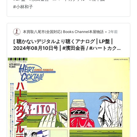
傷み有]［盤面=EX］［ジャケット=EX]［※保護内袋を新
#
小林和子
品交換して配送致します］※［店舗併売の為、時間差で売
切れの場合がございます。何卒ご了承の上ご注文をお願
い申し上げます］ […
•
本買取八尾市(全国対応) Books Channel本屋物語
2年前
[ 聴かないデジタルより聴くアナログ | LP盤 |
2024年08月10日号 | #濱田金吾 / #ハートカクテ
ル［※国内盤,品番:WTP-90322］(LPレコード) |
※国内盤,品番:WTP-90322 | 帯付 | インサート付
き | 盤面=EX ジャケット=EX | #citypop 他 |