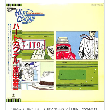
ル［※国内盤,品番:WTP-90322］(LPレコード) |
※国内盤,品番:WTP-90322 | 帯付 | インサート付
き | 盤面=EX ジャケット=EX | #citypop 他 |
[ 聴かないデジタルより聴くアナログ | LP盤 | 2024年12