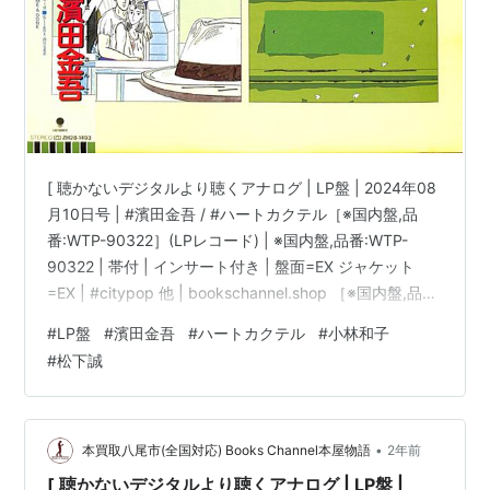
[ 聴かないデジタルより聴くアナログ | LP盤 | 2024年08
月10日号 | #濱田金吾 / #ハートカクテル［※国内盤,品
番:WTP-90322］(LPレコード) | ※国内盤,品番:WTP-
90322 | 帯付 | インサート付き | 盤面=EX ジャケット
=EX | #citypop 他 | bookschannel.shop ［※国内盤,品
番:WTP-90322］[帯付][インサート付き|多少シミ汚れ・
#
LP盤
#
濱田金吾
#
ハートカクテル
#
小林和子
傷み有]［盤面=EX］［ジャケット=EX]［※保護内袋を新
#
松下誠
品交換して配送致します］※［店舗併売の為、時間差で売
切れの場合がございます。何卒ご了承の上ご注文をお願
い申し上げます］ […
•
本買取八尾市(全国対応) Books Channel本屋物語
2年前
[ 聴かないデジタルより聴くアナログ | LP盤 |