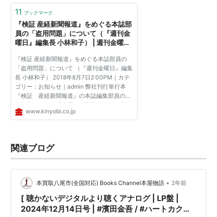
11
ブックマーク
『検証 産経新聞報道』をめぐる本誌部
員の「盗用問題」について（『週刊金
曜日』編集長 小林和子） | 週刊金曜日
からのおしらせ
『検証 産経新聞報道』をめぐる本誌部員の
「盗用問題」について （『週刊金曜日』編集
長 小林和子） 2018年8月7日2:00PM｜カテ
ゴリー：お知らせ｜admin 弊社刊行単行本
『検証 産経新聞報道』の本誌編集部員の署
名記事について「盗用」の指摘が昨年８月、
www.kinyobi.co.jp
日本報道検証機構（ＧｏＨｏｏ）からあっ
た。同機構の代表である...
関連ブログ
•
本買取八尾市(全国対応) Books Channel本屋物語
2年前
[ 聴かないデジタルより聴くアナログ | LP盤 |
2024年12月14日号 | #濱田金吾 / #ハートカクテ