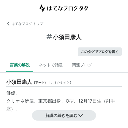
はてなブログ トップ
小須田康人
このタグでブログを書く
言葉の解説
ネットで話題
関連ブログ
小須田康人
(
アート
)
【
こすだやすと
】
俳優。
クリオネ所属。東京都出身、O型、12月17日生（射手
座）。
解説の続きを読む