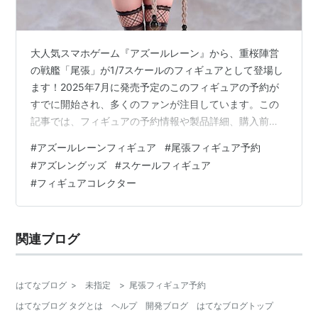
大人気スマホゲーム『アズールレーン』から、重桜陣営
の戦艦「尾張」が1/7スケールのフィギュアとして登場し
ます！2025年7月に発売予定のこのフィギュアの予約が
すでに開始され、多くのファンが注目しています。この
記事では、フィギュアの予約情報や製品詳細、購入前に
知っておきたいポイントを詳しく解説します。興味があ
#
アズールレーンフィギュア
#
尾張フィギュア予約
る方はぜひ最後までご覧ください。 フィギュアの魅力 –
#
アズレングッズ
#
スケールフィギュア
コート着脱と2つの表情パーツ 予約開始情報とフィギュ
#
フィギュアコレクター
アの概要 軽装Ver.の予約も同時開始 予約方法とおすすめ
オンラインショップ アズールレーン 尾張 1/7 完成品フィ
ギュア アズールレーン 尾張 軽装Ver. 1/7 完成品フィギ
関連ブログ
ュ…
はてなブログ
>
未指定
>
尾張フィギュア予約
はてなブログ タグとは
ヘルプ
開発ブログ
はてなブログトップ