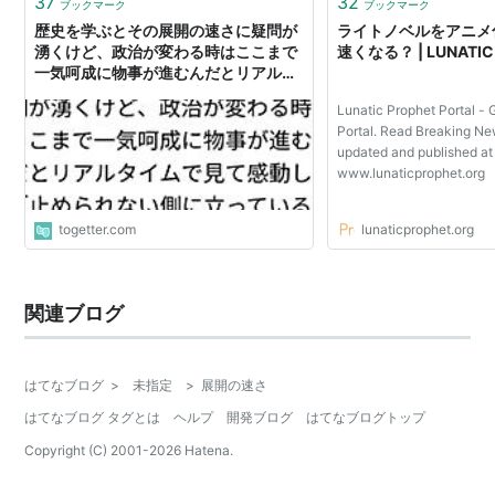
37
32
ブックマーク
ブックマーク
歴史を学ぶとその展開の速さに疑問が
ライトノベルをアニメ
湧くけど、政治が変わる時はここまで
速くなる？ | LUNATIC
一気呵成に物事が進むんだとリアルタ
イムで見て感動した「止められない側
Lunatic Prophet Portal - 
に立っていることも痛感する」
Portal. Read Breaking Ne
updated and published at
www.lunaticprophet.org
togetter.com
lunaticprophet.org
関連ブログ
はてなブログ
>
未指定
>
展開の速さ
はてなブログ タグとは
ヘルプ
開発ブログ
はてなブログトップ
Copyright (C) 2001-
2026
Hatena.