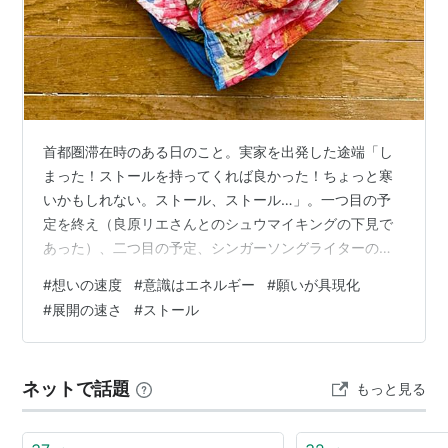
首都圏滞在時のある日のこと。実家を出発した途端「し
まった！ストールを持ってくれば良かった！ちょっと寒
いかもしれない。ストール、ストール…」。一つ目の予
定を終え（良原リエさんとのシュウマイキングの下見で
あった）、二つ目の予定、シンガーソングライターのア
ノアさんのお宅へ。あれやこれやと談笑した後、アノア
#
想いの速度
#
意識はエネルギー
#
願いが具現化
さんが一言。「このストール、使いませんか？わたし、
#
展開の速さ
#
ストール
今あまり使っていないし、さとこさんに似合うかなぁと
思って」と、綺麗な色合いのストールをわたし
に。！！！！びっくり仰天しました。もちろん、わたし
ネットで話題
もっと見る
の今朝の心の葛藤などは知りもせず。ただ、朝、ふっと
思い立って用意してくれたそうで。これは、『私の想い
を、アノ…