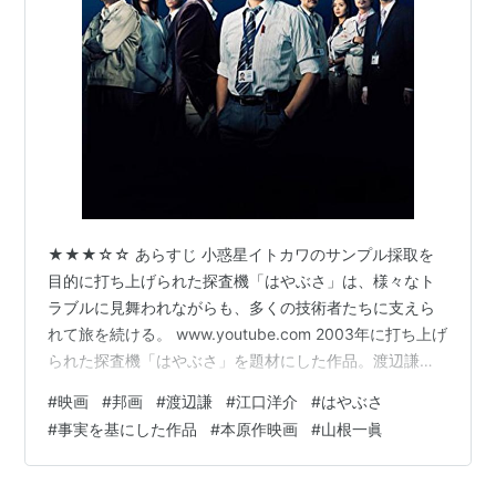
★★★☆☆ あらすじ 小惑星イトカワのサンプル採取を
目的に打ち上げられた探査機「はやぶさ」は、様々なト
ラブルに見舞われながらも、多くの技術者たちに支えら
れて旅を続ける。 www.youtube.com 2003年に打ち上げ
られた探査機「はやぶさ」を題材にした作品。渡辺謙、
江口洋介、夏川結衣ら出演。山根一眞原作。136分。 は
#
映画
#
邦画
#
渡辺謙
#
江口洋介
#
はやぶさ
やぶさ (探査機) - Wikipedia 感想 次々とトラブルに見舞
#
事実を基にした作品
#
本原作映画
#
山根一眞
われながらも、無事地球への帰還を果たした探査機、
「はやぶさ」に関わった人々を描く物語だ。 物語のメイ
ンとなるのは、エンジン担当の江口洋介演じるJAXA職員