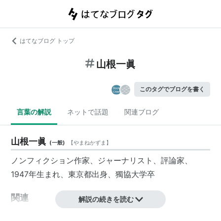
はてなブログ トップ
山根一眞
このタグでブログを書く
言葉の解説
ネットで話題
関連ブログ
山根一眞
(
一般
)
【
やまねかずま
】
ノンフィクション作家、ジャーナリスト、評論家、
1947年生まれ、東京都出身、獨協大学卒
関連
解説の続きを読む
amazon:山根一眞