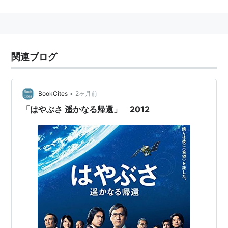
amazon:山根一真
関連ブログ
•
BookCites
2ヶ月前
「はやぶさ 遥かなる帰還」 2012