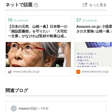
ネットで話題
もっと見る
と吉岡秀隆演じるNEC社員が、時に激しくぶつかりな…
70
27
ブックマーク
ブックマーク
【日本の元気 山根一眞】日本唯一の
Amazon.co.jp: 
「雑誌図書館」を守りたい 「大宅壮
さの大冒険: 山根一眞:
一文庫」がなければ取材や執筆は成り
立たない（1/2ページ）
www.zakzak.co.jp
www.amazon.co.jp
関連ブログ
•
Impalaの日記
5年前