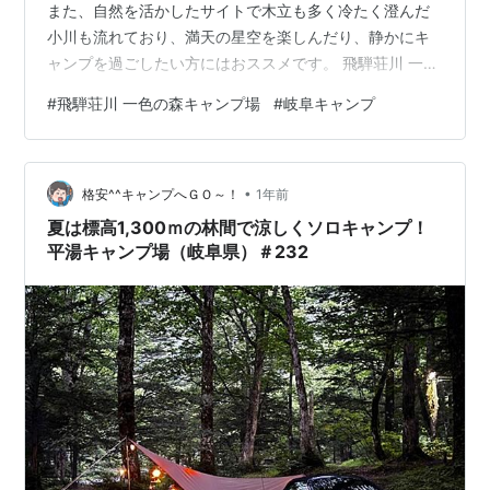
また、自然を活かしたサイトで木立も多く冷たく澄んだ
小川も流れており、満天の星空を楽しんだり、静かにキ
ャンプを過ごしたい方にはおススメです。 飛騨荘川 一色
の森キャンプ場 飛騨荘川 一色の森キャンプ場【基本情
#
飛騨荘川 一色の森キャンプ場
#
岐阜キャンプ
報】 飛騨荘川 一色の森キャンプ場【サイト状況】 飛騨
荘川 一色の森キャンプ場【利用料金】 飛騨荘川 一色の
森キャンプ場【設備】 セントラルロッジトイレ シャワー
•
炊事場 トイレ ゴミステーション 飛騨荘川 一色の森キャ
格安^^キャンプへＧＯ～！
1年前
ンプ場【アクセス】 飛騨荘川 一色の森キャンプ場【ロケ
夏は標高1,300ｍの林間で涼しくソロキャンプ！
ーション】 …
平湯キャンプ場（岐阜県）＃232