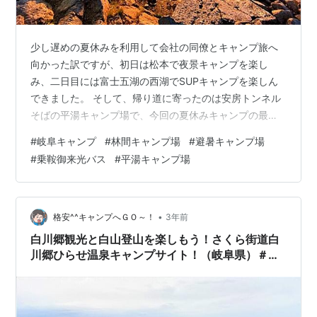
少し遅めの夏休みを利用して会社の同僚とキャンプ旅へ
向かった訳ですが、初日は松本で夜景キャンプを楽し
み、二日目には富士五湖の西湖でSUPキャンプを楽しん
できました。 そして、帰り道に寄ったのは安房トンネル
そばの平湯キャンプ場で、今回の夏休みキャンプの最終
日の明日は3,000m級の登山予定です。 平湯キャンプ場
#
岐阜キャンプ
#
林間キャンプ場
#
避暑キャンプ場
に行こう！ スノーピーク「ヘキサイーズ1」を設営しよ
#
乗鞍御来光バス
#
平湯キャンプ場
う！ スノーピーク「ヘキサイーズ1」 ひらゆの森で温泉
に入ろう！ 初めての直火を楽しもう！ フォロワーさんか
らのお土産で夕食を摂ろう！ 平湯キャンプ場（二日目）
乗鞍御来光バスに乗ろう！ 富士見岳で御来光を見よう！
•
格安^^キャンプへＧＯ～！
3年前
強風と霧の中カレーメシを…
白川郷観光と白山登山を楽しもう！さくら街道白
川郷ひらせ温泉キャンプサイト！（岐阜県）＃
102