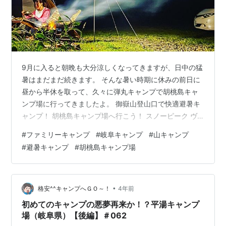
9月に入ると朝晩も大分涼しくなってきますが、日中の猛
暑はまだまだ続きます。 そんな暑い時期に休みの前日に
昼から半休を取って、久々に弾丸キャンプで胡桃島キャ
ンプ場に行ってきましたよ。 御嶽山登山口で快適避暑キ
ャンプ！ 胡桃島キャンプ場へ行こう！ スノーピーク ヴ
ォールトで設営！ 日和田高原ロッジ・キャンプ場で入浴
#
ファミリーキャンプ
#
岐阜キャンプ
#
山キャンプ
しよう！ 直火で焼き鳥を焼こう！ 夫婦水入らずで焚き火
#
避暑キャンプ
#
胡桃島キャンプ場
とお酒を楽しもう！ 胡桃島キャンプ場（二日目） 焚き火
とコーヒー！ 銀鮭を焼こう！ キャンプ場内を探検しよ
う！ 胡桃島キャンプ場の展望台へ登ろう！ キャンプ費用
【胡桃島キャンプ場】 御嶽山登山口で快適避暑キャン
•
格安^^キャンプへＧＯ～！
4年前
プ！ 今回の弾丸キャンプ…
初めてのキャンプの悪夢再来か！？平湯キャンプ
場（岐阜県）【後編】＃062