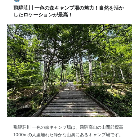
忘れて買い出しに！ 早目に夕飯を食べよう！ ひだ荘川温
飛騨荘川 一色の森キャンプ場の魅力！自然を活か
泉 桜香の湯で温…
したロケーションが最高！
飛騨荘川 一色の森キャンプ場は、飛騨高山の山間部標高
1000mの人里離れた静かな山奥にあるキャンプ場です。