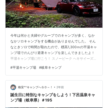
今年は何かと夫婦やグループでのキャンプが多く、なか
なかソロキャンプをする機会がありませんでした。 そん
なときソロで時間が取れたので、標高1,300ｍの平湯キャ
ンプ場でのんびり避暑キャンプを楽しんできましたよ！
平湯キャンプ場に行こう！ スノーピーク ヘキサイーズ1
を設営しよう！ スノーピーク ヘキサイーズ1 ビールを飲
#
平湯キャンプ場
#
岐阜キャンプ
もう！ マグロの漬け丼を作ろう！ 食後はコーヒーを飲も
う！ ミュニーク テトラドリップ 01S 食後は珍味で飲み
ながら動画鑑賞！ 昼寝をしよう！ トンテキライスを作ろ
•
う！ ひらゆの森で温泉に入ろう！ 直火を楽しもう！ 焼
格安^^キャンプへＧＯ～！
2年前
き鳥を焼こう！ 平湯キャンプ場（二日目） 穴子の炊込み
誕生日に特別なキャンプをしよう！下呂温泉キャ
御飯を…
ンプ場（岐阜県）＃195