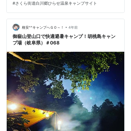
#
さくら街道白川郷ひらせ温泉キャンプサイト
プサイトへ行こう！ ネイチャーハイク「クラウドアップ
ウィング 2 テント」 を設営しよう！ ネイチャーハイク
「クラウドアップウィング 2 テント」 さくら街道白川郷
ひらせ温泉キャンプサイ…
•
格安^^キャンプへＧＯ～！
4年前
御嶽山登山口で快適避暑キャンプ！胡桃島キャン
プ場（岐阜県）＃068