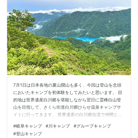
7月1日は日本各地の夏山開山も多く、今回は登山を念頭
においたキャンプを初体験をしてみたいと思います。 目
的地は世界遺産白川郷を堪能しながら翌日に霊峰白山登
山を目指して、さくら街道白川郷ひらせ温泉キャンプサ
イトに行ってきます。 世界遺産の白川郷合流で仲間と合
流しよう！ 白山登山部とは？ 天生峠に行こう！ 荻町城
#
岐阜キャンプ
#
川キャンプ
#
グループキャンプ
跡展望台から白川郷を眺めよう！ お食事処「天守閣」で
#
登山キャンプ
ランチを食べよう！ さくら街道白川郷ひらせ温泉キャン