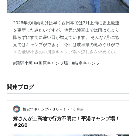
2026年の梅雨明けは早く西日本では7月上旬に史上最速
を更新したみたいですが、地元北陸富山では雨はあまり
降らずにすでに暑い日が増えています。 そんな7月に地
元ではキャンプができず、今回は岐阜県の滝めぐりがで
きる飛騨小坂の中川原キャンプ場へ涼しさを求めていっ
てきましたよ！ 飛騨小坂 中川原キャンプ場へ行こう！
#
飛騨小坂 中川原キャンプ場
#
岐阜キャンプ
飛騨小坂 中川原キャンプ場でチェックインをしよう！ ス
ノーピーク ヘキサイーズ1を設営しよう！ スノーピーク
ヘキサイーズ1 ノンアルコールで乾杯！ トルティーヤを
関連ブログ
食べよう！ がんだて公園へ行こう！ 滝めぐりの入場料を
払おう！ 小坂の滝めぐりスタート！ 三ツ滝は豪快で涼し
さ満点！ 下呂温泉…
•
格安^^キャンプへＧＯ～！
1ヶ月前
嫁さんが上高地で行方不明に！平湯キャンプ場！
＃260