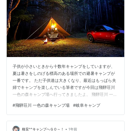
子供が小さいときから十数年キャンプをしていますが、
夏は暑さをしのげる標高のある場所での避暑キャンプが
一番です。 ただ子供達は大きくなり、最近はもっぱら夫
婦でキャンプを楽しんでいる筆者ですが今回は飛騨荘川
一色の森キャンプ場へ行ってきましたよ。 飛騨荘川 一色
の森キャンプ場に行こう！ 魚帰りの滝へ行こう！ くるる
#
飛騨荘川 一色の森キャンプ場
#
岐阜キャンプ
荘川水車に行こう！ 蕎麦正 本店で蕎麦を食べよう！ 七
間飛吊橋を渡ろう！ 一色の森キャンプ場でチェックイン
しよう！ スノーピーク ヘキサイーズ1を設営しよう！ ス
•
ノーピーク ヘキサイーズ1 ノンアルコールで乾杯！ 米を
格安^^キャンプへＧＯ～！
1年前