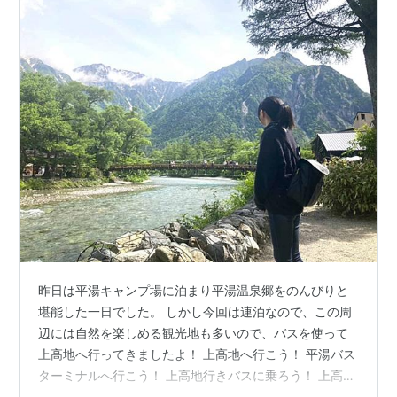
昨日は平湯キャンプ場に泊まり平湯温泉郷をのんびりと
堪能した一日でした。 しかし今回は連泊なので、この周
辺には自然を楽しめる観光地も多いので、バスを使って
上高地へ行ってきましたよ！ 上高地へ行こう！ 平湯バス
ターミナルへ行こう！ 上高地行きバスに乗ろう！ 上高地
に到着するが問題発生！ 梓川右岸道を散策しよう！ 穗髙