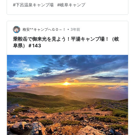
しもう！ 高山朝市を散策しよう！ こって牛で飛騨牛のに
#
下呂温泉キャンプ場
#
岐阜キャンプ
ぎりを食べよう！ みたらし団子を食べよう！ 下呂温泉キ
ャンプ場へいこう！ 下呂温泉キャンプ場でチェックイン
を済ませよう！ テンマクデザイン「パンダ」を設営しよ
•
う！ テンマクデザイン「パンダ」 設営が済んだらお酒を
格安^^キャンプへＧＯ～！
3年前
飲もう！ 下呂温泉街を散策しよう！ 下呂温泉 噴泉池へ
乗鞍岳で御来光を見よう！平湯キャンプ場！（岐
いこう！ 湯あみ屋で温玉ソ…
阜県）＃143