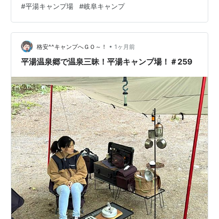
#
平湯キャンプ場
#
岐阜キャンプ
神社 奧宮に参詣しよう！ 嫁さんと別れてスマホを回収し
に行こう！ 嫁さんが行方不明に！ 上高地ビジターセンタ
ーで情報確認しよう！ 方向音痴は迷子になる！ キャンプ
•
仲間と合流！ パスタを食べよう！ ひらゆの森で温泉に入
格安^^キャンプへＧＯ～！
1ヶ月前
ろう！ ヤマザキYショップ アルプス街道平湯店で買い出
平湯温泉郷で温泉三昧！平湯キャンプ場！＃259
し！ 飛騨牛ハン…