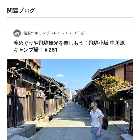
関連ブログ
•
格安^^キャンプへＧＯ～！
16日前
滝めぐりや飛騨観光を楽しもう！飛騨小坂 中川原
キャンプ場！＃261