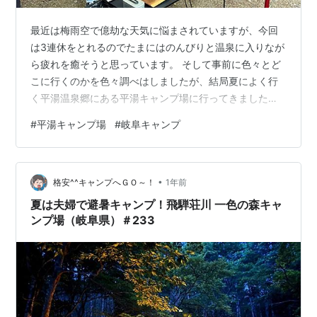
最近は梅雨空で億劫な天気に悩まされていますが、今回
は3連休をとれるのでたまにはのんびりと温泉に入りなが
ら疲れを癒そうと思っています。 そして事前に色々とど
こに行くのかを色々調べはしましたが、結局夏によく行
く平湯温泉郷にある平湯キャンプ場に行ってきました
よ！ 平湯キャンプ場に行こう！ ハイエースキャンプスタ
#
平湯キャンプ場
#
岐阜キャンプ
イル！ Soomloom レクタタープ 3.0mx3.85m
CHAKEYAKE テント取り付け用カージョイント 自在金具
2個セット おやつを食べよう！ 平湯大滝に行こう！ 蝦夷
•
鹿ロースでランチ！ 平湯の湯に入りに行こう！ 自堕落モ
格安^^キャンプへＧＯ～！
1年前
ード全開！ 焚き火をしよう！ 蝦夷鹿鍋を食べよう！ ひ
夏は夫婦で避暑キャンプ！飛騨荘川 一色の森キャ
らゆの…
ンプ場（岐阜県）＃233