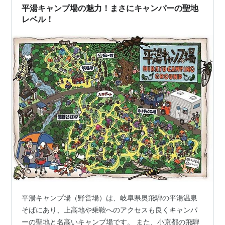
村キャンプ場【ロケーション】 山之村キャンプ場【入浴
平湯キャンプ場の魅力！まさにキャンパーの聖地
施設】 割石温泉 …
レベル！
平湯キャンプ場（野営場）は、岐阜県奥飛騨の平湯温泉
そばにあり、上高地や乗鞍へのアクセスも良くキャンパ
ーの聖地と名高いキャンプ場です。 また、小京都の飛騨