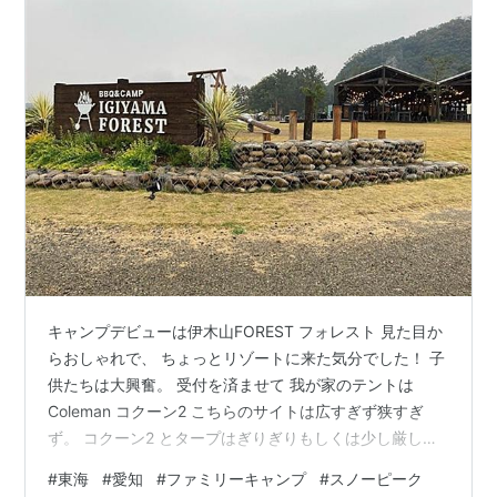
キャンプデビューは伊木山FOREST フォレスト 見た目か
らおしゃれで、 ちょっとリゾートに来た気分でした！ 子
供たちは大興奮。 受付を済ませて 我が家のテントは
Coleman コクーン2 こちらのサイトは広すぎず狭すぎ
ず。 コクーン2 とタープはぎりぎりもしくは少し厳しい
かなとゆう感じです。 雨が少し止み焚き火をしました😄
#
東海
#
愛知
#
ファミリーキャンプ
#
スノーピーク
焚き火は バンドッグの焚き火です。 1回使っただけでア