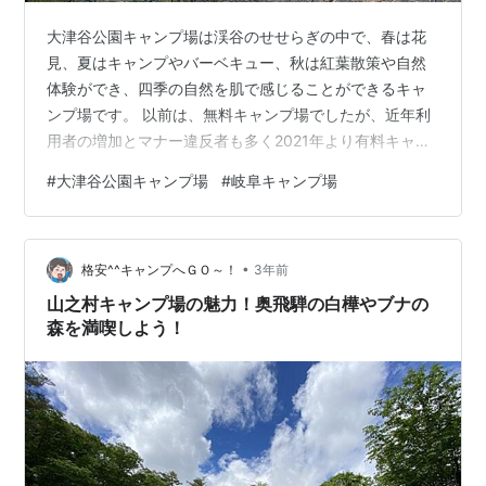
大津谷公園キャンプ場は渓谷のせせらぎの中で、春は花
見、夏はキャンプやバーベキュー、秋は紅葉散策や自然
体験ができ、四季の自然を肌で感じることができるキャ
ンプ場です。 以前は、無料キャンプ場でしたが、近年利
用者の増加とマナー違反者も多く2021年より有料キャン
プ場になりました。 大津谷公園キャンプ場 大津谷公園キ
#
大津谷公園キャンプ場
#
岐阜キャンプ場
ャンプ場【基本情報】 大津谷公園キャンプ場【サイト状
況】 北側下流サイト 北側中流サイト 南側上流サイト 大
津谷公園キャンプ場【利用料金】 大津谷公園キャンプ場
•
【設備】 南側サイト炊事場 南側サイトトイレ 南サイト
格安^^キャンプへＧＯ～！
3年前
多目的トイレ 北側サイト炊事場 北側サイトトイレ 北側
山之村キャンプ場の魅力！奥飛騨の白樺やブナの
サイト多目的トイレ 中…
森を満喫しよう！