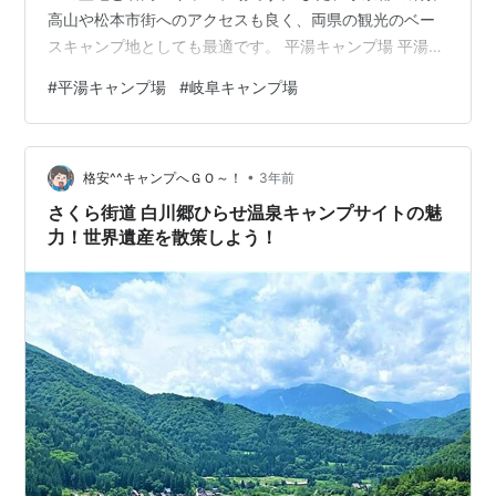
高山や松本市街へのアクセスも良く、両県の観光のベー
スキャンプ地としても最適です。 平湯キャンプ場 平湯キ
ャンプ場【基本情報】 平湯キャンプ場【サイト状況】 平
#
平湯キャンプ場
#
岐阜キャンプ場
湯キャンプ場【利用料金】 バンガロー料金 平湯キャンプ
場【設備】 炊事場 トイレ ゴミステーション 平湯キャン
プ場【アクセス】 平湯キャンプ場【ロケーション】 平湯
•
キャンプ場【入浴施設】 ひらゆの森 平湯の湯 平湯キャ
格安^^キャンプへＧＯ～！
3年前
ンプ場【買い出し】 ＪＡひだ奥ひだ支店Ａコープ奥飛騨
さくら街道 白川郷ひらせ温泉キャンプサイトの魅
コメリハード＆グリ…
力！世界遺産を散策しよう！