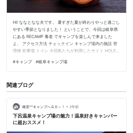
Hi! ななとなな夫です。 暑すぎた夏が終わりやっと過ごし
やすい季節となりました！ ということで、今回は岐阜県
にある RECAMP 養老 でキャンプを楽しんで来ました
よ。 アクセス方法 チェックイン キャンプ場内の施設 管
理棟 炊事場 トイレ 今回私たちが利用したサイト HOLE
⑤ - 2 食事は簡単に！ 夕食 朝食 周辺情報 養老天命反転
#
キャンプ
#
岐阜キャンプ場
地 養老温泉 ゆせんの里 焼き肉街道にある 肉の藤太 正直
屋 アクセス方法 住所：503-1267 岐阜県養老郡養老町高
林1298-2 詳しくはこちらをどうぞ⇩ チェックイン チェ
関連ブログ
ックインは「なっぷスマートチェックインアプリ」から
行います。 対人での受付の…
•
格安^^キャンプへＧＯ～！
2年前
下呂温泉キャンプ場の魅力！温泉好きキャンパー
に超おススメ！