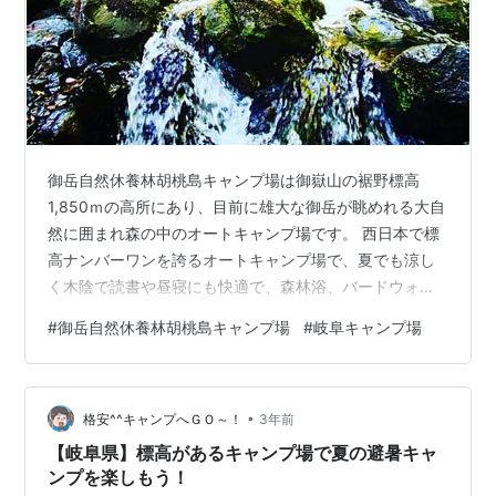
御岳自然休養林胡桃島キャンプ場は御嶽山の裾野標高
1,850ｍの高所にあり、目前に雄大な御岳が眺めれる大自
然に囲まれ森の中のオートキャンプ場です。 西日本で標
高ナンバーワンを誇るオートキャンプ場で、夏でも涼し
く木陰で読書や昼寝にも快適で、森林浴、バードウォッ
チング等大自然を満喫できるキャンプ場です。 御岳自然
#
御岳自然休養林胡桃島キャンプ場
#
岐阜キャンプ場
休養林胡桃島キャンプ場 御岳自然休養林胡桃島キャンプ
場【基本情報】 御岳自然休養林胡桃島キャンプ場【サイ
ト状況】 御岳自然休養林胡桃島キャンプ場【利用料金】
•
御岳自然休養林胡桃島キャンプ場【設備】 避難小屋 炊事
格安^^キャンプへＧＯ～！
3年前
場 キャンプ場奥の炊事場 バイオトイレ 汲み取り式トイ
【岐阜県】標高があるキャンプ場で夏の避暑キャ
レ 管理棟 ランドリースペ…
ンプを楽しもう！