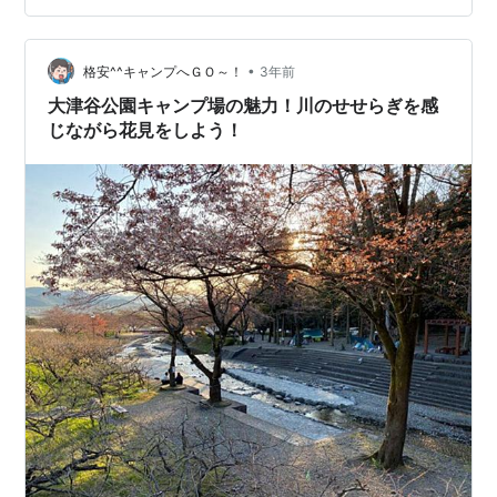
ｍ） 【第4位】飛騨たかね野麦オートビレッジ（標高
1,440ｍ） 【第3位】アイミックス自然村南乗鞍オートキ
ャンプ場（標高1,485ｍ） 【第2位】無印良品南乗鞍キャ
•
格安^^キャンプへＧＯ～！
3年前
ンプ場（標高1,582ｍ…
大津谷公園キャンプ場の魅力！川のせせらぎを感
じながら花見をしよう！