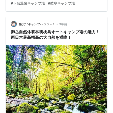
#
下呂温泉キャンプ場
#
岐阜キャンプ場
場 下呂温泉キャンプ場【基本情報】 下呂温泉キャンプ場
【サイト状況】 下呂温泉キャンプ場【利用料金】 利用料
金（一人当たり） 下呂温泉キャンプ場【設備】 ホテル内
•
売店＆ラウンジ キャンプ場炊事場 キャンプ場トイレ 温
格安^^キャンプへＧＯ～！
3年前
泉 自動販売機 下呂温泉キャンプ場【アクセス】 下呂温
御岳自然休養林胡桃島オートキャンプ場の魅力！
泉キャンプ場【ロケーション…
西日本最高標高の大自然を満喫！