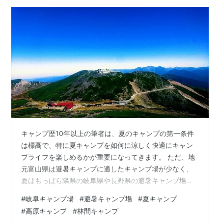
キャンプ歴10年以上の筆者は、夏のキャンプの第一条件
は標高で、特に夏キャンプを如何に涼しく快適にキャン
プライフを楽しめるかが重要になってきます。 ただ、地
元富山県は避暑キャンプに適したキャンプ場が少なく、
夏はもっぱら隣県の岐阜県や長野県の避暑キャンプ場に
訪れる事が多いんです。 暑い夏は岐阜県で避暑キャン
#
岐阜キャンプ場
#
避暑キャンプ場
#
夏キャンプ
プ！ 岐阜県の標高が高く涼しいキャンプ場ベスト5！
#
高原キャンプ
#
林間キャンプ
【第5位】日和田高原ロッジ・キャンプ場（標高1,375