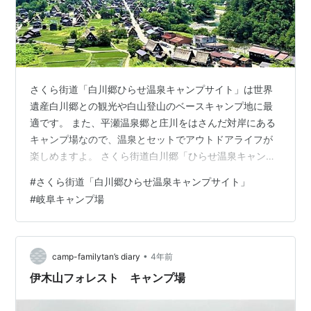
さくら街道「白川郷ひらせ温泉キャンプサイト」は世界
遺産白川郷との観光や白山登山のベースキャンプ地に最
適です。 また、平瀬温泉郷と庄川をはさんだ対岸にある
キャンプ場なので、温泉とセットでアウトドアライフが
楽しめますよ。 さくら街道白川郷「ひらせ温泉キャンプ
サイト」 さくら街道「白川郷ひらせ温泉キャンプサイ
#
さくら街道「白川郷ひらせ温泉キャンプサイト」
ト」【基本情報】 さくら街道「白川郷ひらせ温泉キャン
#
岐阜キャンプ場
プサイト」【サイト状況】 ふれあい広場 A区画サイト B
区画サイト C林間サイト Fフリーオートサイト さくら街
道「白川郷ひらせ温泉キャンプサイト」【利用料金】 入
園料1日 オート区画Aサイト オート区画Bサイト オートＦ
•
camp-familytan’s diary
4年前
フリーサイト＆Ｃ林間フ…
伊木山フォレスト キャンプ場