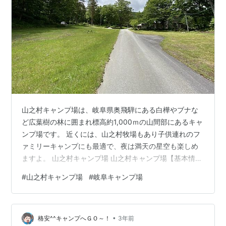
山之村キャンプ場は、岐阜県奥飛騨にある白樺やブナな
ど広葉樹の林に囲まれ標高約1,000ｍの山間部にあるキャ
ンプ場です。 近くには、山之村牧場もあり子供連れのフ
ァミリーキャンプにも最適で、夜は満天の星空も楽しめ
ますよ。 山之村キャンプ場 山之村キャンプ場【基本情
報】 山之村キャンプ場【サイト状況】 林間サイト 多目
#
山之村キャンプ場
#
岐阜キャンプ場
的広場テントサイト 山之村キャンプ場【利用料金】 山之
村キャンプ場【設備】 オートサイト付近炊事場 かまど
バンガロー付近炊事棟 多目的広場付近炊事棟 トイレ シ
•
ャワー棟 ゴミ処理 山之村キャンプ場【アクセス】 山之
格安^^キャンプへＧＯ～！
3年前