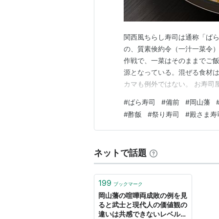
関西風ちらし寿司は通称「ば
の、質素倹約令（一汁一菜令
作戦で、一菜はそのままでご飯
源となっている。混ぜる食材
カマも例外ではない。 お寿司
合と酢飯で作る場合とがある
#
ばら寿司
#
備前
#
岡山藩
と考えられる。アルアル的な
#
酢飯
#
祭り寿司
#
殿さま寿
べたくてばら寿司に取り掛かる
ネットで話題
199
ブックマーク
岡山藩の喧嘩両成敗の例を見
ると武士と現代人の価値観の
違いは共感できないレベル