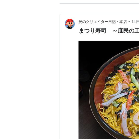
•
炎のクリエイター日記・本店
14
まつり寿司 ～庶民の