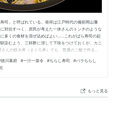
ら寿司」と呼ばれている。発祥は江戸時代の備前岡山藩
）に対抗すべく、庶民が考えた一休さんのトンチのような
に多くの食材を混ぜ込めばよい‥‥‥これがばら寿司の起
は馴染むよう、三杯酢に浸して下味をつけておくが、カニ
屋さんの鉄火丼（まぐろ丼）でも、普通のご飯で作る場
。目安として酢飯の場合は、錦糸卵を使ってあるのが特徴
#
徳川幕府
#
一汁一菜令
#
ちらし寿司
#
バラちらし
根も葉もない見分け方ではあるが、ワシの場合は酢飯を食
司
ので、迷わず後者を選択する…
もっと見る