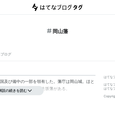
岡山藩
連ブログ
はてな
国及び備中の一部を領有した。藩庁は岡山城。ほと
はてな
めた。支藩に鴨方藩と生坂藩がある。
はてな
解説の続きを読む
Copyrig