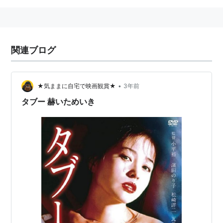
関連ブログ
•
★気ままに自宅で映画観賞★
3年前
タブー 赫いためいき