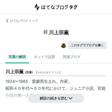
はてなブログ トップ
川上宗薫
このタグでブログを書く
言葉の解説
ネットで話題
関連ブログ
川上宗薫
(
読書
)
【
かわかみそうくん
】
1924〜1985 愛媛県生まれ。作家。
昭和４０年代〜５０年代にかけて、ジュニア小説、官能
小説の第一人者であった。
解説の続きを読む