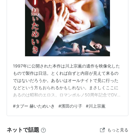
1997年に公開された本作は川上宗薫の遺作を映像化した
もので製作は日活。とくれば自ずと内容が見えて来るの
ではないだろうか。あるいはオールナイトで見に行った
などという方もおられるかもしれない。まさしくここに
あるのは昭和のエロス。ロマンポルノ50周年記念でDVD
が復刻された本作の主演はアイドルグループ、元セイン
#
タブー 赫いためいき
#
濱田のり子
#
川上宗薫
トフォーのセンターボーカルを務めた濱田のり子で、化
粧の具合などもあるのだろうが、男を引き寄せるような
色気を発している。見せ方や映像のクオリティはいかに
ネットで話題
もっと見る
も昭和だが、それがまた現在と比較すると新鮮で艶めか