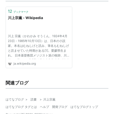
しさを感じさせる。製作費云々もあるのだろう。作風は
正直チープだ。もっとも数作ってなんぼという…
12
ブックマーク
川上宗薫 - Wikipedia
川上 宗薫（かわかみ そうくん、1924年4月
23日 - 1985年10月13日）は、日本の小説
家。本名はむねしげと読み、筆名もむねしげ
と読ませていた時期がある[1]。愛媛県生ま
れ。 日本基督教団メソジスト派の牧師、川上
平三の子として[2]愛媛県東宇和郡宇和町卯之
ja.wikipedia.org
町（現在の西予市）に生まれる。大分県と長
崎県で小学校時代を送...
関連ブログ
はてなブログ
>
読書
>
川上宗薫
はてなブログ タグとは
ヘルプ
開発ブログ
はてなブログトップ