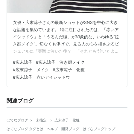
女優・広末涼子さんの最新ショットがSNSを中心に大き
な話題を集めています。 特に注目されたのは、「赤いア
イシャドウ」と「うるんだ瞳」が印象的な、いわゆる“泣
き顔メイク”。切なくも儚げで、見る人の心を揺さぶるビ
ジュアルに「実際に泣いた後？」「それとも“泣いたよう
に見せるメイク”？」と憶測が飛び交いました。 この記事
#
広末涼子
#
広末涼子 泣き顔メイク
では、コスメコンシェルジュの視点から「泣き顔メイク
#
広末涼子 メイク
#
広末涼子 化粧
のテクニックと心理的演出」を深掘りしつつ、広末涼子
#
広末涼子 赤いアイシャドウ
さんのメイクの意図や再現方法まで詳しく解説します！
そもそも「泣き顔メイク」とは？ 広末涼子さんの泣き顔
メイク、実際どうだった？ 特徴1：上まぶたと下まぶたの
関連ブログ
両方に「赤系シャドウ」 特徴…
はてなブログ
>
未指定
>
広末涼子 化粧
はてなブログ タグとは
ヘルプ
開発ブログ
はてなブログトップ