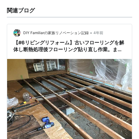
関連ブログ
•
DIY Familiarの家族リノベーション記録
4年前
【#6リビングリフォーム】古いフローリングを解
体し断熱処理後フローリング貼り直し作業。まず
は解体から床板はりまで。