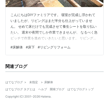
こんにちはDIYファミリアです。 寝室が完成し浮かれて
いましたが、リビングはまだ半分も仕上がっていませ
ん。 せめて床だけでも完成させて養生シートを取り払い
たい。 週末や夜間でしか作業できませんが、 なるべく急
ピッチで作業を進めていきたいと思います。 リビングリ
フォームは約半分完成 ↓ diyfamiliar.hatenablog.com 前
#
床解体
#
床下
#
リビングリフォーム
回までの様子 現在の床の現状 床の解体開始 断熱材スタ
イロフォーム処理 床板貼り 前回までの様子 こちらがフ
ローリング施工前の和室です。 ６畳の和室と、押入れ、
関連ブログ
床の間がある部屋でした。 畳を撤去し桜無垢のフローリ
ングを貼りました。 床下はいじらずに、既存の床…
はてなブログ
>
未指定
>
床解体
はてなブログ タグとは
ヘルプ
開発ブログ
はてなブログトップ
Copyright (C) 2001-
2026
Hatena.