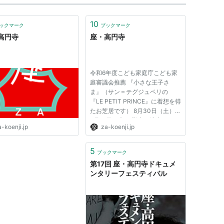
10
ックマーク
ブックマーク
高円寺
座・高円寺
令和6年度こども家庭庁こども家
庭審議会推薦 『小さな王子さ
ま』（サン＝テグジュペリの
『LE PETIT PRINCE』に着想を得
たお芝居です） 8月30日（土）～
9月18日（木） 脚本・演出：テレ
-koenji.jp
za-koenji.jp
ーサ・ルドヴィコ 翻訳・通訳：
石川若枝 美術：ルカ・ルッツァ
出演：髙田恵篤、 髙橋優太、曽
5
ブックマーク
田明宏、 酒井直之、山崎眞結、
第17回 座・高円寺ドキュメ
藤村港平...
ンタリーフェスティバル