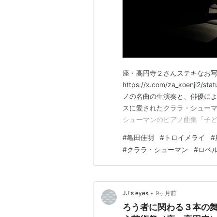
座・高円寺２さんステキなお
https://x.com/za_koenji
ノの名曲の生演奏と、俳優によ
スに愛されたクララ・シュー
シューマンのピアノ曲集「子
を表した曲名です。19世紀、
#
亀田佳明
#
トロイメライ
#
ラ・シューマンは、高名なピ
#
クララ・シューマン
#
ロベ
揮。女性の社会進出がまだ…
•
JJ's eyes
9ヶ月前
ろう者に関わる３本の