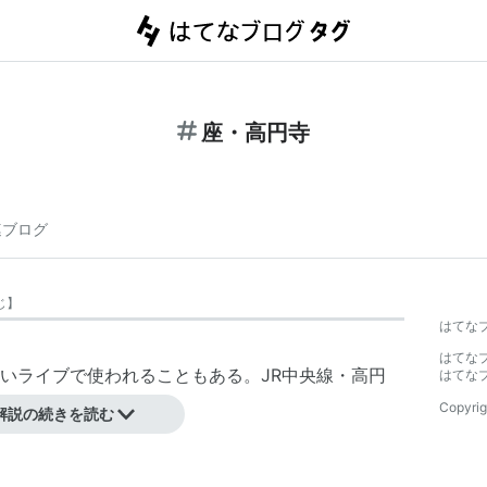
座・高円寺
連ブログ
じ
】
はてな
はてな
いライブで使われることもある。JR中央線・高円
はてな
ことができる。
Copyrig
解説の続きを読む