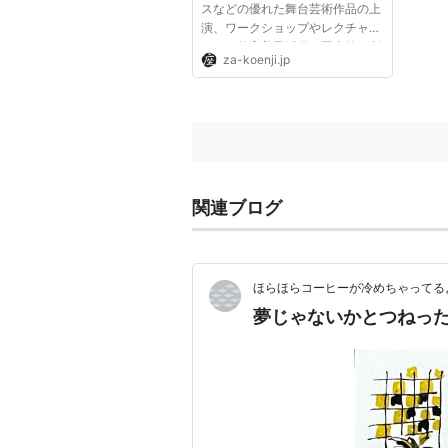
スなどの優れた舞台芸術作品の上
演、ワークショップやレクチャー
などの教育普及活動、国内外の劇
za-koenji.jp
場とのネットワーク事業を軸に、
芸術文化の振興を図るための多彩
なプログラムを展開するととも
に、地域の皆さんによるさまざ...
関連ブログ
ほらほらコーヒーが冷めちゃってるよ
夢じゃないかとつねっ