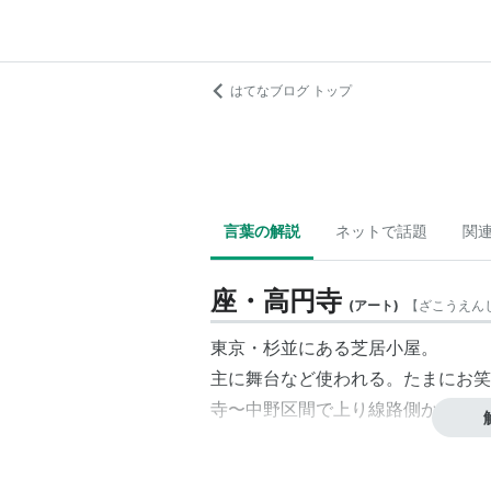
はてなブログ トップ
言葉の解説
ネットで話題
関
座・高円寺
(
アート
)
【
ざこうえん
東京・杉並にある芝居小屋。
主に舞台など使われる。たまにお笑
寺〜中野区間で上り線路側から見る