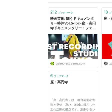
212
18
ブックマーク
ブ
映画芸術: 闘うドキュメンタ
座・
リー時評Vol.5<br>座・高円
寺ドキュメンタリー・フェス
ティバル（前編）<br>金子
遊（批評家）
getmorestreams.com
za
6
ブックマーク
座・高円寺
「座・高円寺」は、舞台芸術の創
造と発信、及び、地域に根ざした
文化活動の拠点です。演劇やダン