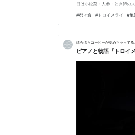
日は小松菜・人参・とき卵の
#
都々逸
#
トロイメライ
#
亀
ほらほらコーヒーが冷めちゃってるよ
ピアノと物語『トロイ