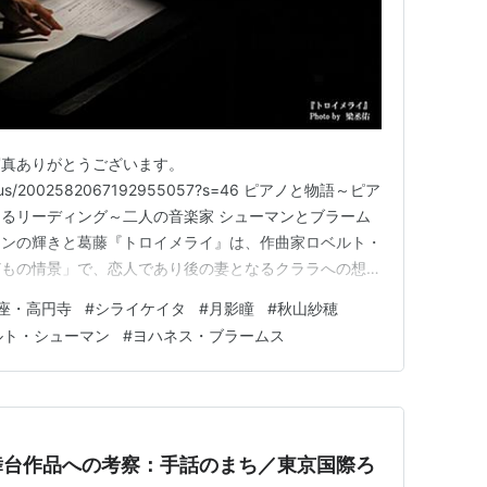
写真ありがとうございます。
2/status/2002582067192955057?s=46 ピアノと物語～ピア
るリーディング～二人の音楽家 シューマンとブラーム
マンの輝きと葛藤『トロイメライ』は、作曲家ロベルト・
どもの情景」で、恋人であり後の妻となるクララへの想い
ドイツ（ザクセン王国）のライプツィヒに生まれたクラ
座・高円寺
#
シライケイタ
#
月影瞳
#
秋山紗穂
アノ教師であった父親にピアノを習い、幼くして才能を発
ルト・シューマン
#
ヨハネス・ブラームス
舞台作品への考察：手話のまち／東京国際ろ