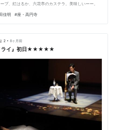
スープ、紅はるか、六花亭のカステラ。美味しいーー。
田佳明
#
座・高円寺
•
 2
8ヶ月前
メライ』初日★★★★★