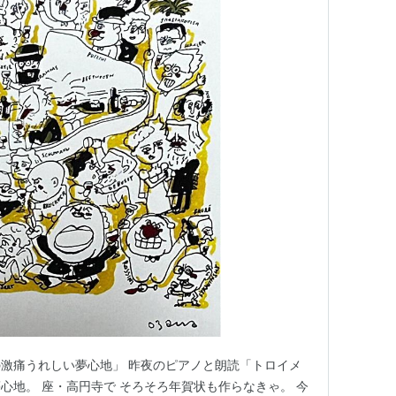
激痛うれしい夢心地」 昨夜のピアノと朗読「トロイメ
心地。 座・高円寺で そろそろ年賀状も作らなきゃ。 今