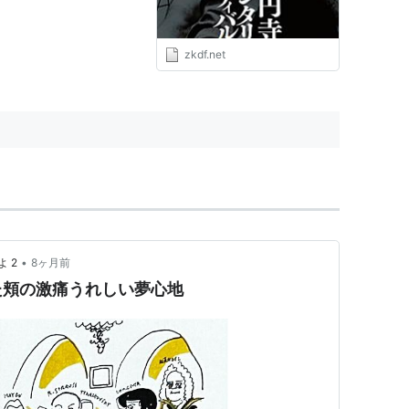
zkdf.net
•
 2
8ヶ月前
た頬の激痛うれしい夢心地