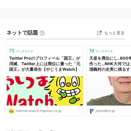
廃帝
廃太子
禅譲
ネットで話題
もっと見る
リスト：
二文字キーワード
75
19
ブックマーク
ブックマーク
Twitter Proのプロフィール「国王」が
天皇を廃位にし､600
消滅、Twitter上には廃位に遭った「元
作った…NHK大河で
国王」が大量発生【やじうまWatch】
浦義村の史実に残るす
ニアの松村邦洋がどう
こと
internet.watch.impress.co.jp
president.jp