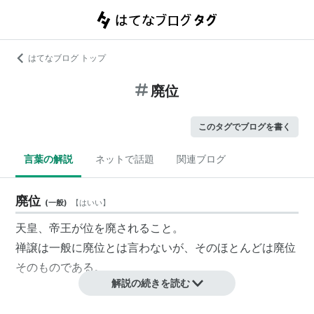
はてなブログ トップ
廃位
このタグでブログを書く
言葉の解説
ネットで話題
関連ブログ
廃位
(
一般
)
【
はいい
】
天皇、帝王が位を廃されること。
禅譲は一般に廃位とは言わないが、そのほとんどは廃位
そのものである。
解説の続きを読む
関連