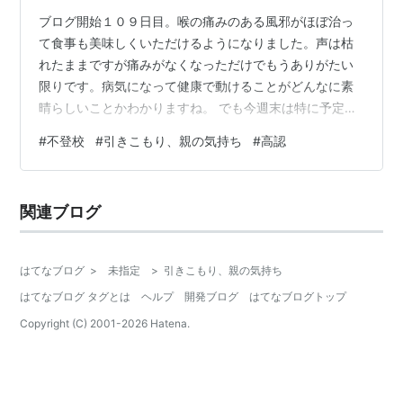
ブログ開始１０９日目。喉の痛みのある風邪がほぼ治っ
て食事も美味しくいただけるようになりました。声は枯
れたままですが痛みがなくなっただけでもうありがたい
限りです。病気になって健康で動けることがどんなに素
晴らしいことかわかりますね。 でも今週末は特に予定も
ないので用心してゆっくりと過ごせたらと思っていま
#
不登校
#
引きこもり、親の気持ち
#
高認
す。 今日は金曜日なので不登校と引きこもりについて綴
っていきたいと思います。 １６歳引きこもり息子は今月
初旬に高卒認定試験を受験してからは今のところ羽を伸
関連ブログ
ばしてゲーム三昧しております。昼夜逆転ももちろんあ
りますが私と２人暮らしで他の人にはほとんど会わない
ので文句を言われることもないのでのびのびと過ご…
はてなブログ
>
未指定
>
引きこもり、親の気持ち
はてなブログ タグとは
ヘルプ
開発ブログ
はてなブログトップ
Copyright (C) 2001-
2026
Hatena.