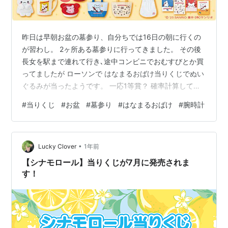
昨日は早朝お盆の墓参り、自分ちでは16日の朝に行くの
が習わし。 2ヶ所ある墓参りに行ってきました。 その後
長女を駅まで連れて行き､途中コンビニでおむすびとか買
ってましたが ローソンで はなまるおばけ当りくじでぬい
ぐるみが当ったようです。 一応1等賞？ 確率計算してみ
ましたが35分の1でした。 その後スーパーで買い物。 お
#
当りくじ
#
お盆
#
墓参り
#
はなまるおばけ
#
腕時計
昼に姉がお盆できました。 海鮮サラダも好評でした。 ロ
ーストビーフは焼きすぎた。でも和牛だったのでそこそ
こ美味しかった。 3時のおやつはマスカット お仏壇にお
•
供えるのを口実でいつものより高いマスカット購入。 晩
Lucky Clover
1年前
ご飯はお昼の残りなど食べました。 そしてついにやはり
【シナモロール】当りくじが7月に発売されま
無いと不便かなと…
す！