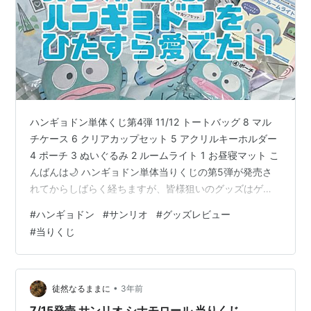
ハンギョドン単体くじ第4弾 11/12 トートバッグ 8 マル
チケース 6 クリアカップセット 5 アクリルキーホルダー
4 ポーチ 3 ぬいぐるみ 2 ルームライト 1 お昼寝マット こ
んばんは🌙 ハンギョドン単体当りくじの第5弾が発売さ
れてからしばらく経ちますが、皆様狙いのグッズはゲッ
トできましたか？私は先日ご紹介したように、ラストワ
#
ハンギョドン
#
サンリオ
#
グッズレビュー
ンも無事にお迎えしてホクホクです。 第5弾についての
#
当りくじ
記事はこちら hangyodon-withlife.hatenablog.com 歴代
のハンギョドン単体くじは一通り挑戦していて、弾ごと
にムラがあるものの所有しているグッズの方が多いの
で、この場をお借りして語…
•
徒然なるままに
3年前
7/15発売 サンリオ シナモロール 当りくじ