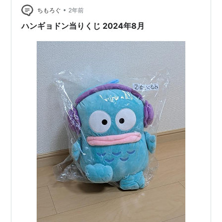
•
kt-atarikuji-20250123 キルティング素材・・・ 可愛すぎ
ちもろぐ
2年前
る。 懐かしい気持ち…
ハンギョドン当りくじ 2024年8月