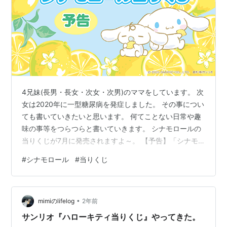
4兄妹(長男・長女・次女・次男)のママをしています。 次
女は2020年に一型糖尿病を発症しました。 その事につい
ても書いていきたいと思います。 何てことない日常や趣
味の事等をつらつらと書いていきます。 シナモロールの
当りくじが7月に発売されますよ～。 【予告】「シナモ
ロール当りくじ」7月発売！｜サンリオ 懐かしいレモン
#
シナモロール
#
当りくじ
モチーフのシナモロール当りくじ☆大人っぽくアップデ
ートしたデザインのアイテムがいっぱいだよ♪続報をお楽
しみに！ 発売予定時期：2025年7月 取り扱い予定店舗：
•
全国のサンリオショップ、コンビニエンスストア他 価
mimiのlifelog
2年前
格：1回¥800(税込) 賞品紹介 お昼寝マット ぬいぐるみ
サンリオ『ハローキティ当りくじ』やってきた。
グラス …