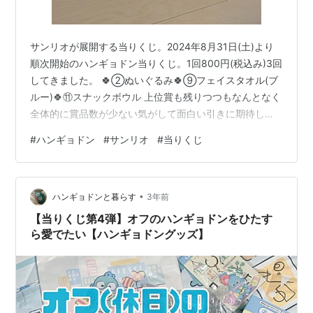
サンリオが展開する当りくじ。2024年8月31日(土)より
順次開始のハンギョドン当りくじ。1回800円(税込み)3回
してきました。 🍀②ぬいぐるみ🍀⑨フェイスタオル(ブ
ルー)🍀⑪スナックボウル 上位賞も残りつつもなんとなく
全体的に賞品数が少ない気がして面白い引きに期待した
ら、引けた！でも、サンリオさんの当りくじくじのテキ
#
ハンギョドン
#
サンリオ
#
当りくじ
ストのコントラストが無く何が書いてあるのか分から
ん！あと、「当たりくじ」じゃなく「当りくじ」なの
ね。
•
ハンギョドンと暮らす
3年前
【当りくじ第4弾】オフのハンギョドンをひたす
ら愛でたい【ハンギョドングッズ】