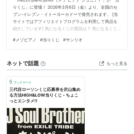
りくじ」に登場！ 2026年3月6日（金）より、全国のセ
ブン-イレブン・イトーヨーカドーで発売されます。 [当
サイトではアフィリエイトプログラムを利用して商品を
紹介しています] 気になるくじの賞品は？ 気になるくじ
の賞品は？ メゾピアノ 当りくじ 価格 1回880.00円(税
#
メゾピアノ
#
当りくじ
#
サンリオ
込) バニティポシェット ピンク（1本） バニティポシェッ
ト ブルー（1本） ミラー（2本） トートバッグ（4本）
ポーチ ピンク（6本） ポーチ ブルー（6本） ハンドタオ
ネットで話題
もっと見る
ル（10本） マグカップ（10本） ノート（10本） アクリ
ルチャーム ピンク…
5
ブックマーク
三代目ローソンくじ応募券を沢山集め
る方法HIGH&LOW当りくじ - ちょこ
っとエンタメ!!