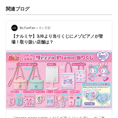
関連ブログ
•
Bs FunFan
6ヶ月前
【ナルミヤ】3/6より当りくじにメゾピアノが登
場！取り扱い店舗は？
「mezzo piano junior（メゾ ピアノ ジュニア）」が「当