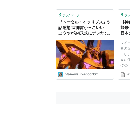
8
6
ブックマーク
ブ
『トータル・イクリプス』5
【神
話感想 武御雷かっこいい！
襲来
ユウヤが94弐式にデレた : 萌
日本
えオタニュース速報
ツイ
者の
てし
また
はど
うか
otanews.livedoor.biz
w
ちは
河の
伊都
を遣
も...