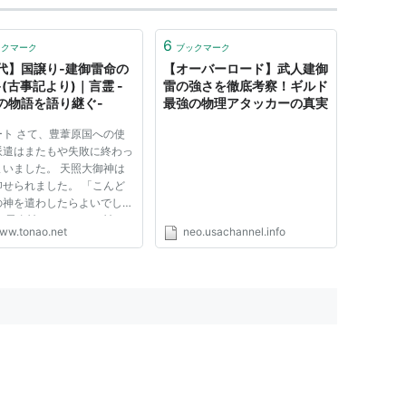
6
ックマーク
ブックマーク
代】国譲り‐建御雷命の
【オーバーロード】武人建御
‐(古事記より)｜言霊 -
雷の強さを徹底考察！ギルド
の物語を語り継ぐ-
最強の物理アタッカーの真実
ート さて、豊葦原国への使
派遣はまたもや失敗に終わっ
まいました。 天照大御神は
仰せられました。 「こんど
の神を遣わしたらよいでしょ
」 思金神とおおぜいの神た
ww.tonao.net
neo.usachannel.info
申し上げました。 「天の安
上流の天の石屋におられる、
之尾張神（イツノオハバリ）
わすのがよろしいでしょう。