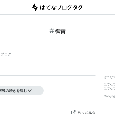
御雷
連ブログ
はてな
はてな
はてな
解説の続きを読む
Copyrig
もっと見る