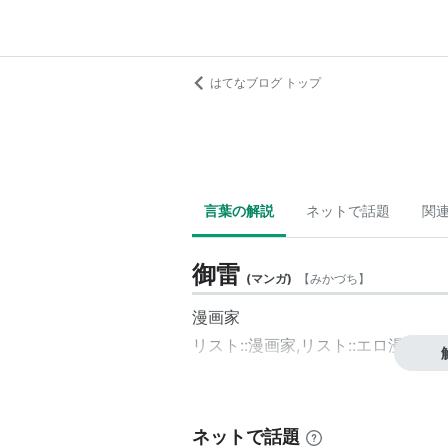
はてなブログ トップ
言葉の解説
ネットで話題
関
御雷
(
マンガ
)
【
みかづち
】
漫画家
リスト::漫画家
,
リスト::エロ漫画家
ネットで話題