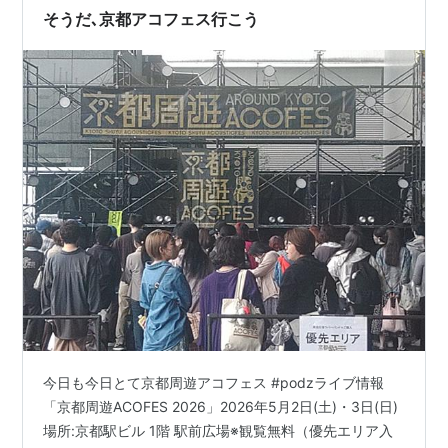
そうだ､京都アコフェス行こう
今日も今日とて京都周遊アコフェス #podzライブ情報
「京都周遊ACOFES 2026」2026年5月2日(土)・3日(日)
場所:京都駅ビル 1階 駅前広場※観覧無料（優先エリア入