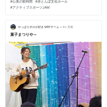
#
心美の歌時間
#
赤とんぼ文化ホール
雨のおかげで立派なホールでのステージです 立派なホー
#
アクティブスポーツJAM
ルだけど制服はジャージ せっかくのホールでのライブな
ので動画撮ってみました youtu.be Ｌｕｃｋはサウンドチ
ェックから音大きかったんで後方避難 ここまで見て帰宅
明日はグランフロントでＫＵＲＵＭＩちゃん
•
やっぱりボロが好き MRFチーム
9ヶ月前
www.gran…
菓子まつりや～