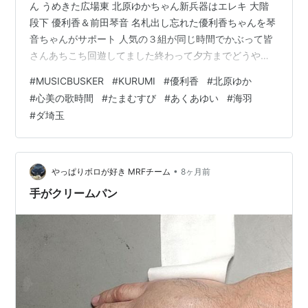
ん うめきた広場東 北原ゆかちゃん新兵器はエレキ 大階
段下 優利香＆前田琴音 名札出し忘れた優利香ちゃんを琴
音ちゃんがサポート 人気の３組が同じ時間でかぶって皆
さんあちこち回遊してました終わって夕方までどうやっ
て時間つぶそうかと思ってたら心美ちゃんが大阪来ると
#
MUSICBUSKER
#
KURUMI
#
優利香
#
北原ゆか
の事でルクア前待機凪ちゃん今日はとっちらかってまし
#
心美の歌時間
#
たまむすび
#
あくあゆい
#
海羽
た そして心美ちゃん到着 交代制いまいちという事で鯛焼
#
ダ埼玉
き前からの 宝くじの人に場所空けて欲しいと言われ砂場
長時間はおれんかもといいつつ長時間やっててタイムア
ップ本日のメインイベント､あくあゆい×海羽 ツーマンin
真心場 自分は膝崩…
•
やっぱりボロが好き MRFチーム
8ヶ月前
手がクリームパン