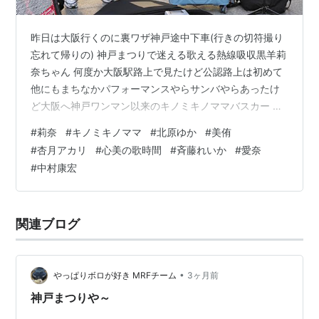
昨日は大阪行くのに裏ワザ神戸途中下車(行きの切符撮り
忘れて帰りの) 神戸まつりで迷える歌える熱線吸収黒羊莉
奈ちゃん 何度か大阪駅路上で見たけど公認路上は初めて
他にもまちなかパフォーマンスやらサンバやらあったけ
ど大阪へ神戸ワンマン以来のキノミキノママバスカー ビ
ジュ担当ふゆちゃんにフォーカスし過ぎましたが４人組
#
莉奈
#
キノミキノママ
#
北原ゆか
#
美侑
です 終わったら北原ゆかちゃんアンプ取りに来て炎天下
#
杏月アカリ
#
心美の歌時間
#
斉藤れいか
#
愛奈
バスカーななななー １部だけ見て難波に移動して美侑ち
#
中村康宏
ゃん 何気に路上は初 ３月に1stミニアルバム出してたの
でげと黎明ってやまりーのアルバムにもあるし､一原ちひ
ろちゃんの曲にもあって最近よく聞くタイトル 美侑ちゃ
関連ブログ
んとは２～３度しかお話し…
•
やっぱりボロが好き MRFチーム
3ヶ月前
神戸まつりや～