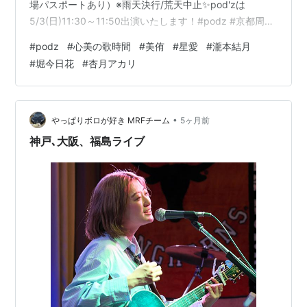
場パスポートあり）※雨天決行/荒天中止✨pod'zは
5/3(日)11:30～11:50出演いたします！#podz #京都周遊
pic.twitter.com/xBgtmmWqng — pod'z info【公式】
#
podz
#
心美の歌時間
#
美侑
#
星愛
#
瀧本結月
(@podz_info) 2026年4月29日 ｐｏｄ'ｚの出番終わった
#
堀今日花
#
杏月アカリ
らダッシュで高槻行ってちょい心美 【お知らせ】5月3日
（日）福寿舎 #心美 Special Live大阪府高槻市城北町1丁
目9-6Op…
•
やっぱりボロが好き MRFチーム
5ヶ月前
神戸､大阪、福島ライブ