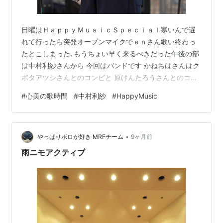
日曜はＨａｐｐｙＭｕｓｉｃＳｐｅｃｉａｌ寒いんで遅
れて行ったら突発オープンマイクでｅｎさん歌い終わっ
たとこしまった､もうちょい早く来るべきだった午後の部
は中村利紗さんから 今回はバンドです かねちはさんはク
ボタアツシさんとのコンビと 原けんたろうさんとのコン
ビ１２ＳＴＲＩＮＧＳ なるみ堂一座にｅｎさん入ってて
#
心美の歌時間
#
中村利紗
#
HappyMusic
カホンも叩いてます 退場はチンドン屋形態 清水あきひろ
さんアキラキラキラぶりワッショイ！ ７７３。ちゃんも
アキラキラキラぶり 一曲動画アップしときます youtu.be
•
心美ちゃんは 猫背大合唱 youtu.be ザ･ミクロマンはかつ
やっぱりボロが好き MRFチーム
9ヶ月前
めしちゃんからセクハラ制裁 ＯＭＵＳＯＢＩは４人の完
雨ニモアクティブ
全…