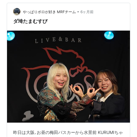
今年も狭いとこで叩いてます あいみょんの聖地､西宮とい
う事で夜行バスをカ…
•
やっぱりボロが好き MRFチーム
6ヶ月前
ダ埼たまむすび
昨日は大阪､お昼の梅田バスカーから水景前 KURUMIちゃ