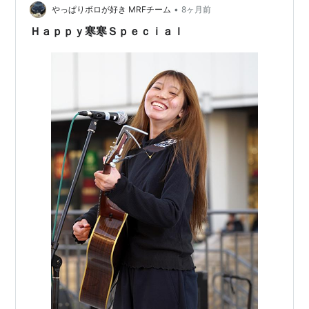
•
やっぱりボロが好き MRFチーム
8ヶ月前
Ｈａｐｐｙ寒寒Ｓｐｅｃｉａｌ