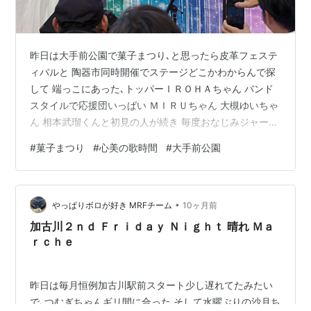
昨日は大手前公園で菓子まつり､と思ったら皮革フェステ
ィバルと 陶器市同時開催でステージどこかわからんで探
して 端っこにあった､トッパーＩＲＯＨＡちゃん バンド
スタイルで応援団いっぱい ＭＩＲＵちゃん 大槻ゆいちゃ
ん 相本武瑠くんと初見の人が続き 毎度おなじみジャージ
の心美ちゃん 今回ギターの調子悪くてマイクで音拾って
#
菓子まつり
#
心美の歌時間
#
大手前公園
るのに 放棄して彷徨う心美ちゃん そしてジャージと対照
的に素敵なドレスのＥｍｕちゃん トリは姫路の歌うたい
Ｕｋｅｎさん 最後まで盛り上げお疲れ様でした 明日は大
•
阪でｐｏｄ'ｚと優利香ちゃんのバスカーからの 【優利香
やっぱりボロが好き MRFチーム
10ヶ月前
さんと合同バスカー決定！】📅2025年11月3日(月祝)🕖
加古川２ｎｄ Ｆｒｉｄａｙ Ｎｉｇｈｔ 晴れ Ｍａ
14:00…
ｒｃｈｅ