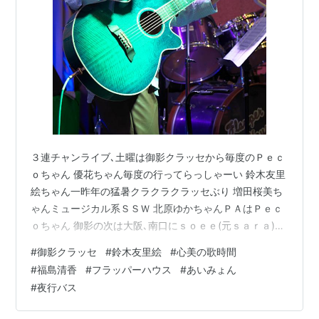
３連チャンライブ､土曜は御影クラッセから毎度のＰｅｃ
ｏちゃん 優花ちゃん毎度の行ってらっしゃーい 鈴木友里
絵ちゃん一昨年の猛暑クラクラクラッセぶり 増田桜美ち
ゃんミュージカル系ＳＳＷ 北原ゆかちゃんＰＡはＰｅｃ
ｏちゃん 御影の次は大阪､南口にｓｏｅｅ(元ｓａｒａ)さ
んネイブぶりｓａｒａさん時代にも見た事あったけど名
#
御影クラッセ
#
鈴木友里絵
#
心美の歌時間
前変わって気付かんかった そして今週も心美ちゃん来る
#
福島清香
#
フラッパーハウス
#
あいみょん
との情報あって２週連続 しばらく聴いてタイムアップ､電
#
夜行バス
車で西宮フラッパーハウス １年ぶりの福島清香ちゃん 今
年もバンド引き連れて関西初ワンマン ドラムの里保さん