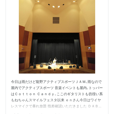
今日は雨だけど龍野アクティブスポーツＪＡＭ､雨なので
屋内でアクティブスポーツ 音楽イベントも屋内､トッパー
はＣｏｔｔｏｎ Ｃａｎｄｙ､ここのギタリストも彷徨い系
もねちゃんスマイルフェスタ以来 ｅｎさん今日はワイヤ
レスマイクで暴れ放題 指差確認いただきました ＤＡＢＡ
ＤＡは懐メロをジャズアレンジで演奏 そして心美ちゃん