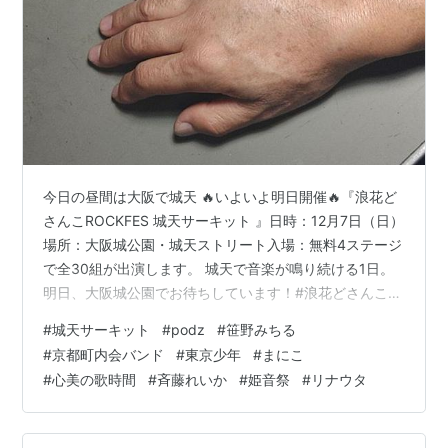
今日の昼間は大阪で城天 🔥いよいよ明日開催🔥『浪花ど
さんこROCKFES 城天サーキット 』日時：12月7日（日）
場所：大阪城公園・城天ストリート入場：無料4ステージ
で全30組が出演します。 城天で音楽が鳴り続ける1日。
明日、大阪城公園でお待ちしています！#浪花どさんこ城
天サーキット pic.twitter.com/ttO0SELacH — 浪花どさ
#
城天サーキット
#
podz
#
笹野みちる
んこROCKFES | 北海道と大阪を繋ぐフェス🎸
#
京都町内会バンド
#
東京少年
#
まにこ
(@naniwa_dosanko) 2025年12月6日 姫路で姫音祭 姫音
#
心美の歌時間
#
斉藤れいか
#
姫音祭
#
リナウタ
祭のタイムテーブルです！どこに行くか…もう決めた？
https://t.co/QZLXv4WpxI pic.twitter…