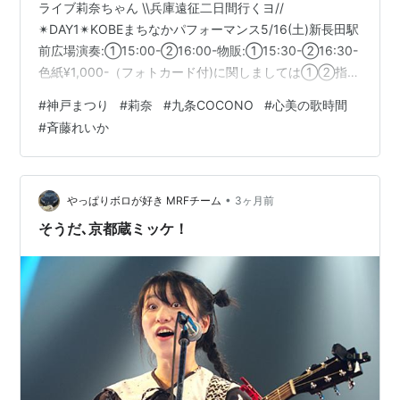
ライブ莉奈ちゃん \\兵庫遠征二日間行くヨ//
✴︎DAY1✴︎KOBEまちなかパフォーマンス5/16(土)新長田駅
前広場演奏:①15:00-②16:00-物販:①15:30-②16:30-
色紙¥1,000-（フォトカード付)に関しましては①②指定
の上事前のご連絡お願い致します✴︎DAY2✴︎5/17(日)神戸
#
神戸まつり
#
莉奈
#
九条COCONO
#
心美の歌時間
まつり 東遊園地演奏:11:50-物販:12:30-
#
斉藤れいか
pic.twitter.com/podl0PuTUG — 莉奈 (@rina_musicc)
2026年5月15日 夜は九条COCONOで心美イカワタ 今日
は路上ライブ予定だったんだけど…
•
やっぱりボロが好き MRFチーム
3ヶ月前
そうだ､京都蔵ミッケ！