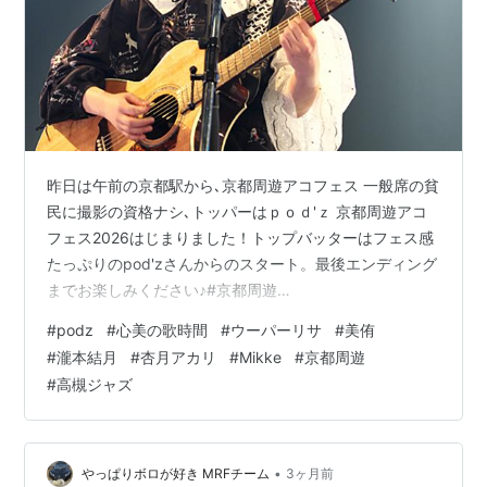
昨日は午前の京都駅から､京都周遊アコフェス 一般席の貧
民に撮影の資格ナシ､トッパーはｐｏｄ'ｚ 京都周遊アコ
フェス2026はじまりました！トップバッターはフェス感
たっぷりのpod'zさんからのスタート。最後エンディング
までお楽しみください♪#京都周遊
pic.twitter.com/T7e1g4Hmx1 — 京都周遊アコースティ
#
podz
#
心美の歌時間
#
ウーパーリサ
#
美侑
ックフェス (@flat_kyotofes) 2026年5月3日 時間おした
#
瀧本結月
#
杏月アカリ
#
Mikke
#
京都周遊
んで時計とにらめっこしながら終わったらダッシュで新
#
高槻ジャズ
快速乗って高槻ジャズストリート シェアアトリエ福寿舎
蔵 ジャスジャナイけど心美ちゃん 後半２０分ほど見れた
そして大阪駅､名前はよく聞くウーパ…
•
やっぱりボロが好き MRFチーム
3ヶ月前