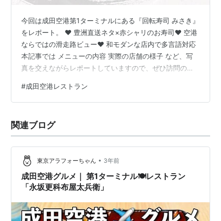
今回は成田空港第1ターミナルにある『回転寿司 みさき』
をレポート。 ♥ 豊洲直送ネタ×赤シャリのお寿司♥ 空港
ならではの滑走路ビュー♥ 和モダンな店内で多言語対応
本記事では メニューの内容 実際の店舗の様子 など、写
真を交えながらレポートしていますので、ぜひ訪問の前
にチェックしてみて下さい。 回転寿司みさき 成田空港店
#
成田空港レストラン
の評価 ▶︎ Google｜★ 3.9 / 5▶︎ 食べログ｜★ 3.08 / 5
＊2025年6月時点でのステータスです。 Access｜場所は
ココ！ About｜『回転寿司みさき』ってどんなお店？
関連ブログ
Menu｜メニューをご紹介 Food Log｜これ食べました！
いくら軍艦…
•
東京アラフォーちゃん
3年前
成田空港グルメ｜ 第1ターミナル🍽️レストラン
「永坂更科布屋太兵衛」