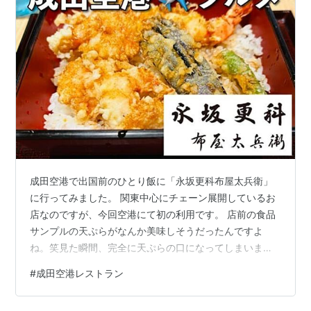
成田空港で出国前のひとり飯に「永坂更科布屋太兵衛」
に行ってみました。 関東中心にチェーン展開しているお
店なのですが、今回空港にて初の利用です。 店前の食品
サンプルの天ぷらがなんか美味しそうだったんですよ
ね。笑見た瞬間、完全に天ぷらの口になってしまいまし
た。 永坂更科 第1ターミナル店の口コミ・評価 ▶︎
#
成田空港レストラン
Google｜★ 3.5 / 5 ▶︎ 食べログ｜ ★ 3.05 / 5 ＊2023年
11月時点でのステータスです。 Access｜アクセス Menu