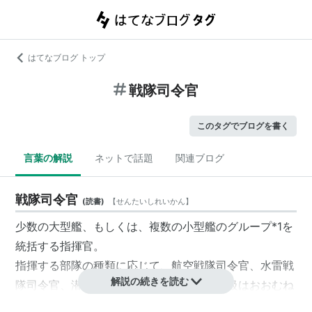
はてなブログ トップ
戦隊司令官
このタグでブログを書く
言葉の解説
ネットで話題
関連ブログ
戦隊司令官
(
読書
)
【
せんたいしれいかん
】
少数の大型艦、もしくは、複数の小型艦のグループ
*1
を
統括する指揮官。
指揮する部隊の種類に応じて、航空戦隊司令官、水雷戦
解説の続きを読む
隊司令官、潜水戦隊司令官などとなる。階級はおおむね
少将〜中将