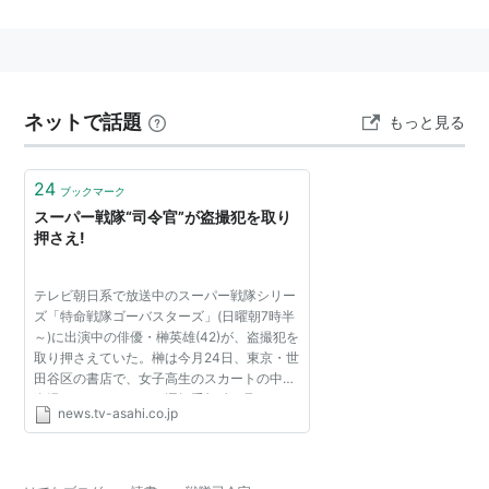
艦隊司令長官等の下に配置される。
*1
:
駆逐隊、潜水隊、海防隊など
ネットで話題
もっと見る
24
ブックマーク
スーパー戦隊“司令官”が盗撮犯を取り
押さえ!
テレビ朝日系で放送中のスーパー戦隊シリー
ズ「特命戦隊ゴーバスターズ」(日曜朝7時半
～)に出演中の俳優・榊英雄(42)が、盗撮犯を
取り押さえていた。榊は今月24日、東京・世
田谷区の書店で、女子高生のスカートの中を
盗撮していたタクシー運転手(60)を見つけ、
news.tv-asahi.co.jp
現行犯逮捕に貢献。警視庁によれば容疑を認
めているという。...