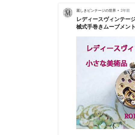
•
麗しきビンテージの世界
2年前
レディースヴィンテー
械式手巻きムーブメン