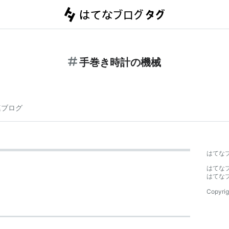
手巻き時計の機械
連ブログ
はてな
はてな
はてな
Copyrig