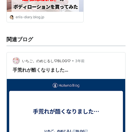
eriis-diary.blog.jp
関連ブログ
•
いちご。のめじるし♡BLOG♡
3年前
手荒れが酷くなりました…