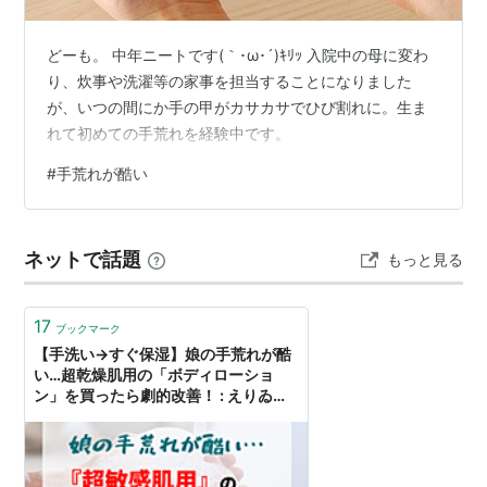
どーも。 中年ニートです(｀･ω･´)ｷﾘｯ 入院中の母に変わ
り、炊事や洗濯等の家事を担当することになりました
が、いつの間にか手の甲がカサカサでひび割れに。生ま
れて初めての手荒れを経験中です。
#
手荒れが酷い
ネットで話題
もっと見る
17
ブックマーク
【手洗い→すぐ保湿】娘の手荒れが酷
い…超乾燥肌用の「ボディローショ
ン」を買ったら劇的改善！ : えりゐの
ＥｖｅＲｙ ｄｉａＲｙ Powered by
ライブドアブログ