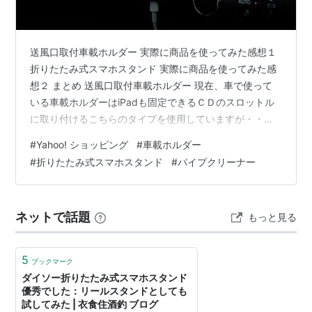
送風口取付車載ホルダー 実際に商品を使ってみた感想１
折りたたみ式スマホスタンド 実際に商品を使ってみた感
想２ まとめ 送風口取付車載ホルダー 現在、車で使って
いる車載ホルダーはiPadも固定できるＣＤのスロットル
に取り付けるこちらのタイプを使用していますが・・・
hutago-za.hatenablog.com 6月にiphoneのケースを手帳
#
Yahoo! ショッピング
#
車載ホルダー
型からこちらのマグネット付に変えたので・・・
#
折りたたみ式スマホスタンド
#
パイプクリーナー
hutago-za.hatenablog.com ケースを付けたままでも、
このホルダーで使用はできるんですが、ナビも最近は
iPadよりもiphoneでの使用が多くなり・・・ iphoneでの
ネットで話題
もっと見る
使用だと今の位置…
5
ブックマーク
ダイソー折りたたみ式スマホスタンド
優秀でした：リールスタンドとしても
試してみた | 衣食住酒釣 ブログ