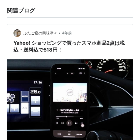
関連ブログ
•
ふたご座の興味津々
4年前
Yahoo! ショッピングで買ったスマホ商品2点は税
込・送料込で518円！