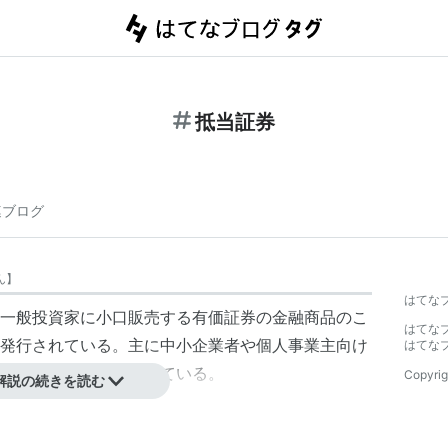
抵当証券
連ブログ
ん
】
はてな
一般投資家に小口販売する有価証券の金融商品のこ
はてな
発行されている。主に中小企業者や個人事業主向け
はてな
券化して小口販売されている。
Copyrig
解説の続きを読む