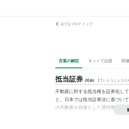
はてなブログ トップ
言葉の解説
ネットで話題
関
抵当証券
(
社会
)
【
ていとうしょうけ
不動産に対する抵当権を証券化して
と。日本では抵当証券法に基づいて
の不動産を担保とした貸付債権を証