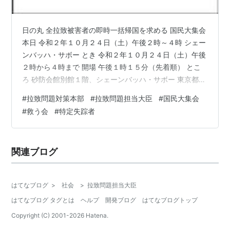
日の丸 全拉致被害者の即時一括帰国を求める 国民大集会
本日 令和２年１０月２４日（土）午後２時～４時 シェー
ンバッハ・サボー とき 令和２年１０月２４日（土）午後
２時から４時まで 開場 午後１時１５分（先着順） とこ
ろ 砂防会館別館１階、シェーンバッハ・サボー 東京都千
代田区平河町2-7-4 TEL:03-3261-8386 地下鉄永田町駅
#
拉致問題対策本部
#
拉致問題担当大臣
#
国民大集会
（有楽町線・半蔵門線・南北線）4番出口徒歩1分 5番出
#
救う会
#
特定失踪者
口（都道府県会館前）はエレベーターあり 赤坂見附駅
（銀座線・丸ノ内線）が永田町駅に接続 登壇者 櫻井よし
こ（司会）、菅義偉総理大臣（要請中）、 加藤勝信官房
関連ブログ
長官・拉致問題担当大臣、家族会・救う会役員、 …
はてなブログ
>
社会
>
拉致問題担当大臣
はてなブログ タグとは
ヘルプ
開発ブログ
はてなブログトップ
Copyright (C) 2001-
2026
Hatena.