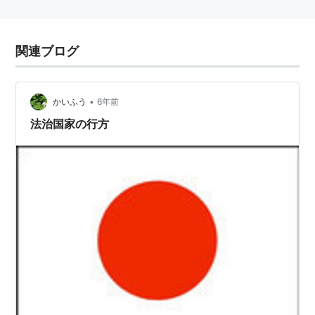
関連ブログ
•
かいふう
6年前
法治国家の行方