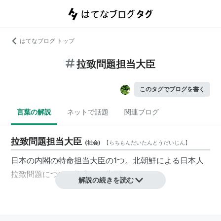
はてなブログ トップ
拉致問題担当大臣
このタグでブログを書く
言葉の解説
ネットで話題
関連ブログ
拉致問題担当大臣
(
社会
)
【
らちもんだいたんとうだいじん
】
日本の内閣の特命担当大臣の1つ。北朝鮮による日本人
拉致問題について担当する大臣である。
解説の続きを読む