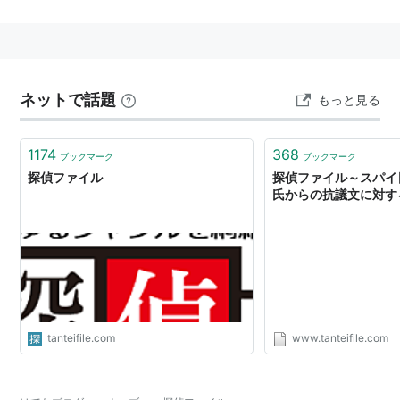
ており、マスコミにも画像・動画等を提供している。
主なコンテンツ
ネットで話題
もっと見る
スパイ日記
1174
368
BOSS&探偵ファイルスタッフが送る、事件簿・パロデ
ブックマーク
ブックマーク
探偵ファイル
探偵ファイル～スパイ
ィ・毒舌日記など
氏からの抗議文に対す
芸能探偵
芸能裏ネタ情報イベント・映画・アイドル
あぶない探偵
人は彼らを天性のバカ（探偵）と呼ぶ
tanteifile.com
www.tanteifile.com
探偵魂