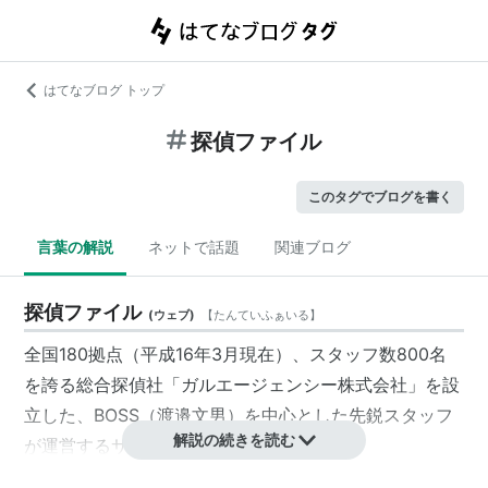
はてなブログ トップ
探偵ファイル
このタグでブログを書く
言葉の解説
ネットで話題
関連ブログ
探偵ファイル
(
ウェブ
)
【
たんていふぁいる
】
全国180拠点（平成16年3月現在）、スタッフ数800名
を誇る総合探偵社「
ガルエージェンシー
株式会社」を設
立した、BOSS（
渡邉文男
）を中心とした先鋭スタッフ
解説の続きを読む
が運営するサイト。
エンタメからマジ記事まで様々なコンテンツが提供され