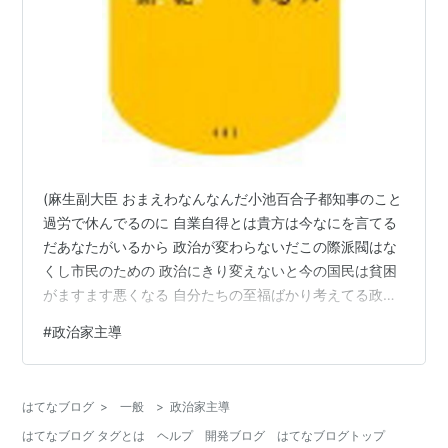
(麻生副大臣 おまえわなんなんだ小池百合子都知事のこと
過労で休んでるのに 自業自得とは貴方は今なにを言てる
だあなたがいるから 政治が変わらないだこの際派閥はな
くし市民のための 政治にきり変えないと今の国民は貧困
がますます悪くなる 自分たちの至福ばかり考えてる政治
は辞めろ なぜ始めない？ 不労所得: コロナで見えた現実
#
政治家主導
ショッピングモールから考える ユートピア・バックヤー
ド・未来都市 （幻冬舎新書） [ 東浩紀 ]価格: 924 円楽天
で詳細を見る
はてなブログ
>
一般
>
政治家主導
はてなブログ タグとは
ヘルプ
開発ブログ
はてなブログトップ