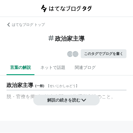
はてなブログ トップ
政治家主導
このタグでブログを書く
言葉の解説
ネットで話題
関連ブログ
政治家主導
(
一般
)
【
せいじかしゅどう
】
脱・官僚を掲げる鳩山内閣の政権運営方法のこと。
解説の続きを読む