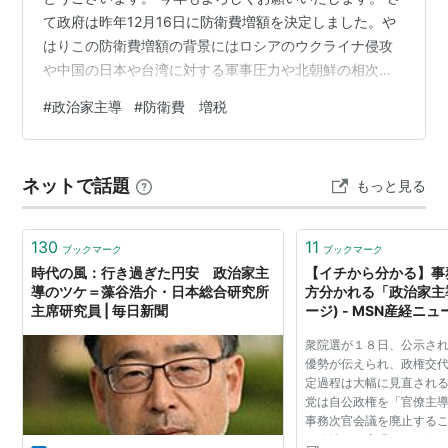
て政府は昨年12月16日に防衛費増額を決定しました。や
はりこの防衛費増額の背景にはロシアのウクライナ侵攻
や中国の日本や台湾に対する軍事圧力や北朝鮮の相次ぐ
ミサイル発射があると考えられます。そういった意味で
#
政治家主導
#
防衛費 増税
も防衛費増額は仕方がないことなのかもしれません。 12
月16日に自民、公明が決定した2023年度与党税制改正大
綱に法人税、所得税、たばこ税などで1兆円を確保する方
ネットで話題
もっと見る
針とのことです。 ここでこの記事では所得税のみについ
て説明していきます。 2013年から課税されている「復興
特別所得税」これは東日…
130
11
ブックマーク
ブックマーク
時代の風：行き過ぎた円安 政治家主
【イチから分かる】事
導のツケ＝藻谷浩介・日本総合研究所
方分かれる「政治家主導
主席研究員 | 毎日新聞
ージ) - MSN産経ニュ
衆院選が１８日、公示さ
優勢が伝えられ、政権交
定過程は大幅に見直され
党は自公政権を「官僚主
事務次官会議を廃止する
の政治」の実現をねらう