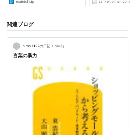
mainichi.jp
sankei.jp.msn.com
議が官僚主導政治の温床
方が分かれるとこ...
関連ブログ
•
hirosi1122の日記
5年前
言葉の暴力