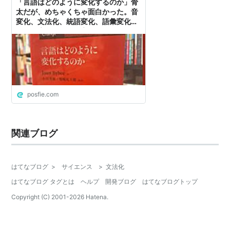
「言語はどのように変化するのか」骨
太だが、めちゃくちゃ面白かった。音
変化、文法化、統語変化、語彙変化な
ど、幅広いことばの変化について扱っ
た良書
posfie.com
関連ブログ
はてなブログ
>
サイエンス
>
文法化
はてなブログ タグとは
ヘルプ
開発ブログ
はてなブログトップ
Copyright (C) 2001-
2026
Hatena.