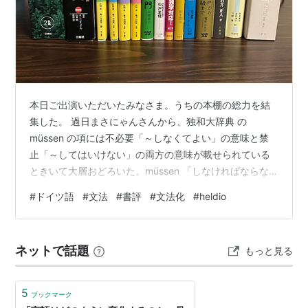
本日ご出演いただいたみなさま。うちの本棚の総力を結
集した。 過日まさにゃんさんから、独和大辞典 の
müssen の項には不必要「～しなくてよい」の意味と禁
止「～してはいけない」の両方の意味が載せられている
ときいて大層おどろいた。müssen 「しなければならな
い」の否定 nicht müssen はもっぱら不必要「しなくてよ
#
ドイツ語
#
文法
#
書評
#
文法化
#
heldio
い」の意味だと教わってきたし、それで説明のつかない
ような用例には出会ったことがないと思う。 独和大辞典
は「新正書法に改訂されるまで買うのは待とう」と思っ
ネットで話題
もっと見る
ていたのでいまだ手元にない。まあ「大辞典」というく
らいだから、『アクセス』にはないような超レア語義も
載せてるとかなんじゃ…
5
ブックマーク