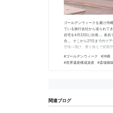
ゴールデンウィークを避け沖縄
ている旅行会社から送られてき
自宅を4月22日に出発‥。各
合‥。そこから27日までのツ
空港へ飛び、乗り換えで那覇空
分けダイジェスト編で、アップ
#
ゴールデンウィーク
#
沖縄
しの旅」で、掲載していきたい
#
世界遺産構成資産
#
斎場御
◯ 那覇市・国際通り ◯ 知念
関連ブログ