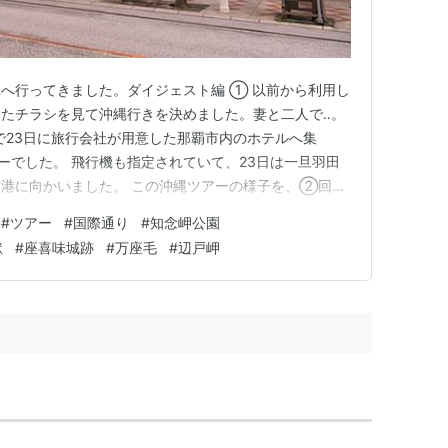
へ行ってきました。ダイジェスト編 ① 以前から利用し
たチラシを見て沖縄行きを決めました。妻と二人で‥。
自で23日に旅行会社が用意した那覇市内のホテルへ集
アーでした。 飛行機も指定されていて、23日は一旦羽田
港に向かいました。 この沖縄ツアーの様子を、②回に
したいと思います。 旅の詳しい様子は、将来「なつか
#
ツアー
#
国際通り
#
知念岬公園
と思います。 今回アップする箇所は下掲の通りです。
獄
#
座喜味城跡
#
万座毛
#
辺戸岬
岬公園 ◯ 斎…