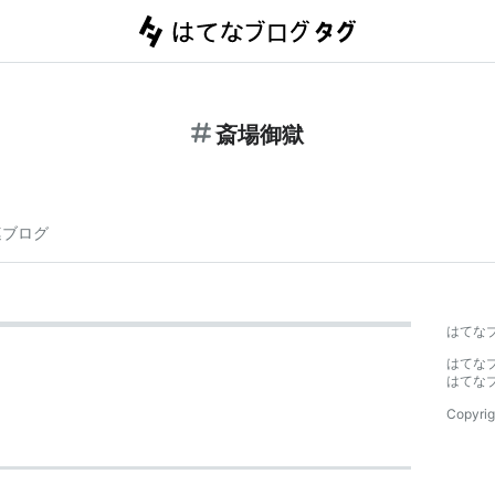
斎場御獄
連ブログ
はてな
はてな
はてな
Copyrig