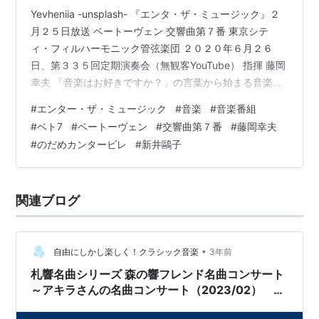
Yevheniia -unsplash- 『エンタ・ザ・ミュージック』２
月２５日放送 ベートーヴェン 交響曲第７番 東京シテ
ィ・フィルハーモニック管弦楽団 ２０２０年６月２６
日、第３３５回定期演奏会（無観客YouTube） 指揮 藤岡
幸夫 「音楽はお好きですか？」の言葉から始まる音楽番
組。 司会は指揮者の藤岡幸夫、テレビ東京アナウンサー
#
エンター・ザ・ミュージック
#
音楽
#
音楽番組
角谷暁子。 今回は２０２１年２月２６日に放送した分の
#
ベト7
#
ベートーヴェン
#
交響曲第７番
#
藤岡幸夫
再放送。 この回の時のアナウンサーは繁田美貴。ゲスト
#
のだめカンタービレ
#
新井鷗子
は音楽構成作家の新井鷗子。 リハーサルと本番をトピッ
クで取り上げる。 第一楽章 新井：リズムの曲と言われて
いるけど歌だと思う。 藤岡：ある時、これは歌なんじ
関連ブログ
ゃ…
•
自由にしかし楽しく！クラシック音楽
3年前
札響名曲シリーズ 森の響フレンド名曲コンサート
～アキラさんの名曲コンサート（2023/02） レ
ポート