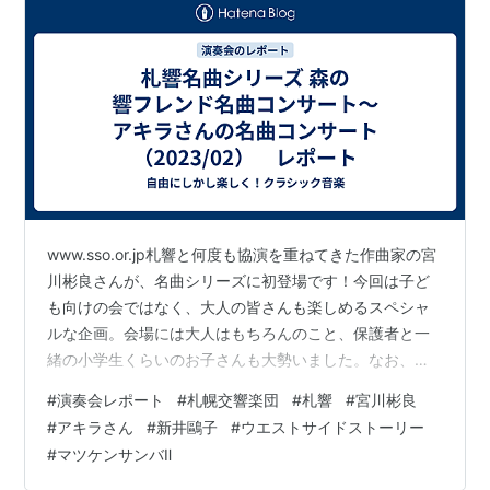
www.sso.or.jp札響と何度も協演を重ねてきた作曲家の宮
川彬良さんが、名曲シリーズに初登場です！今回は子ど
も向けの会ではなく、大人の皆さんも楽しめるスペシャ
ルな企画。会場には大人はもちろんのこと、保護者と一
緒の小学生くらいのお子さんも大勢いました。なお、前
売り券は完売したとのことです。 札響名曲シリーズ 森の
#
演奏会レポート
#
札幌交響楽団
#
札響
#
宮川彬良
響フレンド名曲コンサート～アキラさんの名曲コンサー
#
アキラさん
#
新井鷗子
#
ウエストサイドストーリー
ト2023年02月18日（日）14:00～ 札幌コンサートホール
#
マツケンサンバⅡ
Kitara 大ホール 【指揮】宮川 彬良 【構成・プレトー