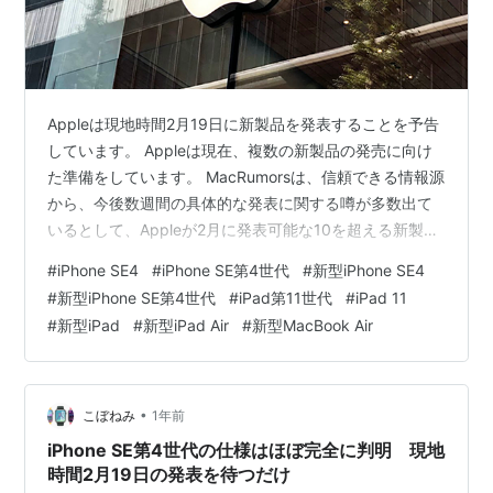
Appleは現地時間2月19日に新製品を発表することを予告
しています。 Appleは現在、複数の新製品の発売に向け
た準備をしています。 MacRumorsは、信頼できる情報源
から、今後数週間の具体的な発表に関する噂が多数出て
いるとして、Appleが2月に発表可能な10を超える新製品
について列挙し、解説しています。 Apple
#
iPhone SE4
#
iPhone SE第4世代
#
新型iPhone SE4
#
新型iPhone SE第4世代
#
iPad第11世代
#
iPad 11
#
新型iPad
#
新型iPad Air
#
新型MacBook Air
•
こぼねみ
1年前
iPhone SE第4世代の仕様はほぼ完全に判明 現地
時間2月19日の発表を待つだけ