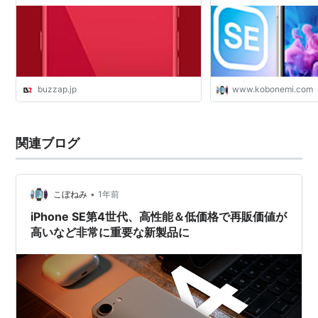
で製造コスト削減へ | Buzzap！
buzzap.jp
www.kobonemi.com
関連ブログ
•
こぼねみ
1年前
iPhone SE第4世代、高性能＆低価格で再販価値が
高いなど非常に重要な新製品に