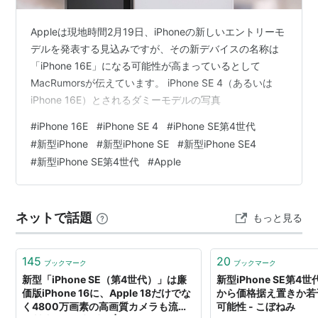
Appleは現地時間2月19日、iPhoneの新しいエントリーモ
デルを発表する見込みですが、その新デバイスの名称は
「iPhone 16E」になる可能性が高まっているとして
MacRumorsが伝えています。 iPhone SE 4（あるいは
iPhone 16E）とされるダミーモデルの写真
#
iPhone 16E
#
iPhone SE 4
#
iPhone SE第4世代
#
新型iPhone
#
新型iPhone SE
#
新型iPhone SE4
#
新型iPhone SE第4世代
#
Apple
ネットで話題
もっと見る
145
20
ブックマーク
ブックマーク
新型「iPhone SE（第4世代）」は廉
新型iPhone SE第4
価版iPhone 16に、Apple 18だけでな
から価格据え置きか若
く4800万画素の高画質カメラも流用
可能性 - こぼねみ