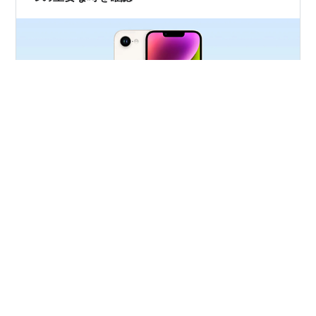
第4世代となる新型iPhone SEは早ければ来週にも登場す
る可能性が出てきました。新モデルはiPhone 14をベース
に、USB-CやApple IntelligenceをサポートするA18チッ
プなどiPhone 16に搭載された新機能も搭載すると広く予
想されています。 それらに加えて、現行のフラッグシッ
プiPhoneにもない特長を含む、新モデルの見落としがち
#
iPhone SE 4
#
iPhone SE第4世代
#
iPhone 16E
な3つの重要な噂を9to5Macがまとめています。 新しい
#
新型iPhone
#
新型iPhone SE
#
新型iPhone SE4
名称 48MPカメラ Apple初の自社製モデム 新しいiPhone
#
新型iPhone SE第4世代