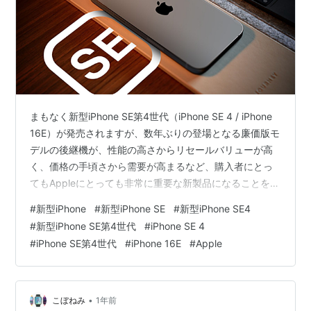
まもなく新型iPhone SE第4世代（iPhone SE 4 / iPhone
16E）が発売されますが、数年ぶりの登場となる廉価版モ
デルの後継機が、性能の高さからリセールバリューが高
く、価格の手頃さから需要が高まるなど、購入者にとっ
てもAppleにとっても非常に重要な新製品になることを
9to5MacやMacRumorsが伝えています。 新しいiPhone
#
新型iPhone
#
新型iPhone SE
#
新型iPhone SE4
のイメージ
#
新型iPhone SE第4世代
#
iPhone SE 4
#
iPhone SE第4世代
#
iPhone 16E
#
Apple
•
こぼねみ
1年前