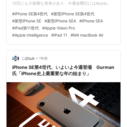
12日にも小規模な発表があり、今週金曜日にはApple
Vision Proについて何らかの発表があるようです。 加え
#
iPhone SE第4世代
#
新型iPhone SE第4世代
て、M4 MacBook Airは数週間以内に発表があるそうで
#
新型iPhone SE
#
新型iPhone SE4
#
iPhone SE4
す。 新しいiPhoneのイメージ
#
iPad第11世代
#
Apple Vision Pro
#
Apple Intelligence
#
iPad 11
#
M4 macBook Air
•
こぼねみ
1年前
iPhone SE第4世代、いよいよ今週登場 Gurman
氏「iPhone史上最重要な年の始まり」