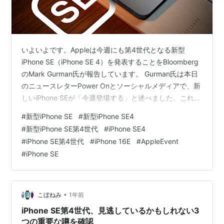
いよいよです。Appleは今週にも第4世代となる新型
iPhone SE（iPhone SE 4）を発表することをBloomberg
のMark Gurman氏が報告しています。 Gurman氏は本日
のニュースレターPower Onとソーシャルメディアで、新
しいiPhone SEが「今週登場する」と述べました。これま
では今週「早ければ」発表する予定としていましたが、
#
新型iPhone SE
#
新型iPhone SE4
その表現はより確実性を増しています。 新モデルの登場
#
新型iPhone SE第4世代
#
iPhone SE4
は「iPhoneの約20年の歴史の中で最も重要な時期の幕開
#
iPhone SE第4世代
#
iPhone 16E
#
AppleEvent
けになる」とGurman氏は大きな期待を寄せています。
#
iPhone SE
新しいiPhoneのイメージ
•
こぼねみ
1年前
iPhone SE第4世代、見逃しているかもしれない3
つの重要な噂を確認