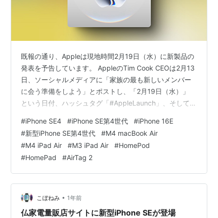
既報の通り、Appleは現地時間2月19日（水）に新製品の
発表を予告しています。 AppleのTim Cook CEOは2月13
日、ソーシャルメディアに「家族の最も新しいメンバー
に会う準備をしよう」とポストし、「2月19日（水）」
という日付、ハッシュタグ「#AppleLaunch」、そして
Appleロゴをアニメーション化した短い動画を公開しまし
#
iPhone SE4
#
iPhone SE第4世代
#
iPhone 16E
たが、それ以上の詳細は明らかにしていません。発表が
#
新型iPhone SE第4世代
#
M4 macBook Air
期待されている新モデルについてMacRumorsがまとめて
#
M4 iPad Air
#
M3 iPad Air
#
HomePod
います。 新しいiPhone SE or iPhone 16E 新しい
#
HomePad
#
AirTag 2
MacBook AirとiPad スマートホームハブ AirTag 2 A…
•
こぼねみ
1年前
仏家電量販店サイトに新型iPhone SEが登場