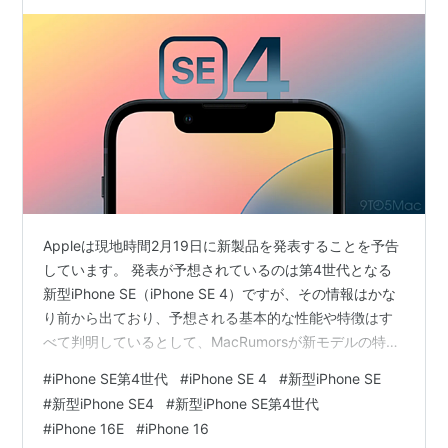
Appleは現地時間2月19日に新製品を発表することを予告
しています。 発表が予想されているのは第4世代となる
新型iPhone SE（iPhone SE 4）ですが、その情報はかな
り前から出ており、予想される基本的な性能や特徴はす
べて判明しているとして、MacRumorsが新モデルの特徴
をまとめています。 名称 デザイン ディスプレイ Touch
#
iPhone SE第4世代
#
iPhone SE 4
#
新型iPhone SE
IDの廃止 Lightningの廃止 MagSafe A18チップ＆8GBの
#
新型iPhone SE4
#
新型iPhone SE第4世代
メモリ ストレージ カメラ 通信性能 衛星経由の緊急SOS
#
iPhone 16E
#
iPhone 16
と衝突事故検出 バッテリー駆動時間 価格 イベント開催