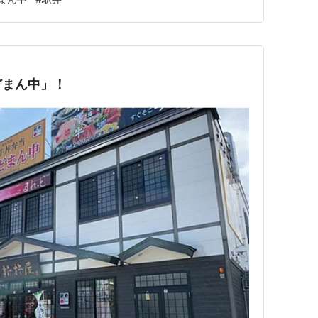
インの駅弁なのです。 スポンサーリンク 駅弁 牛肉どま
新杵…
どまん中」！