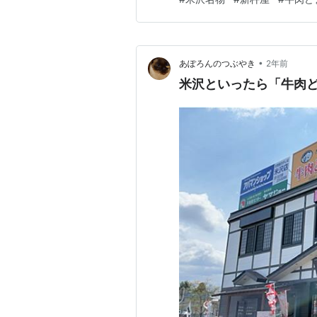
うです。 そうです。 お米がメ
ん中の販売元は？ 販売元は、
•
あぽろんのつぶやき
2年前
米沢といったら「牛肉