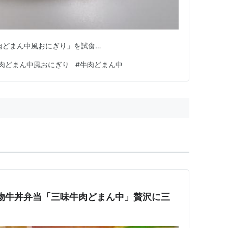
肉どまん中風おにぎり」を試食…
肉どまん中風おにぎり
#
牛肉どまん中
物牛丼弁当「三味牛肉どまん中」贅沢に三