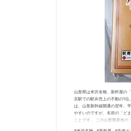
山形県は米沢名物、新杵屋の「牛肉
京駅での駅弁売上の不動の1位
は、山形新幹線開通の翌年、平
やすいのですが、名前の「ど
ことです。 この山形県産米の
成5年に登録されたこともあり
#
米沢名物
#
新杵屋
#
牛肉ど