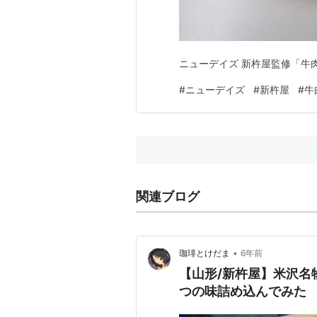
ニューデイズ 新杵屋監修「牛
#
ニューデイズ
#
新杵屋
#
牛
関連ブログ
•
珈琲とけだま
6年前
【山形/新杵屋】米沢名
つの味詰め込んでみた