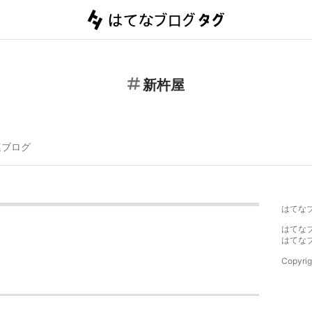
新杵屋
連ブログ
はてな
はてな
はてな
Copyrig