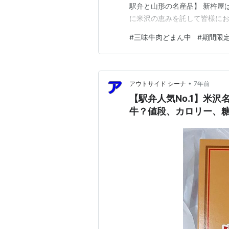
駅弁と山形の名産品】 新杵屋
に米沢の恵みを託して皆様に
安心・安全、そして米沢の恵
#
三味牛肉どまん中
#
期間限
新杵屋ホームページより引用 
北を代表する駅弁屋で…
•
アウトサイド シーナ
7年前
【駅弁人気No.1】米
牛？値段、カロリー、