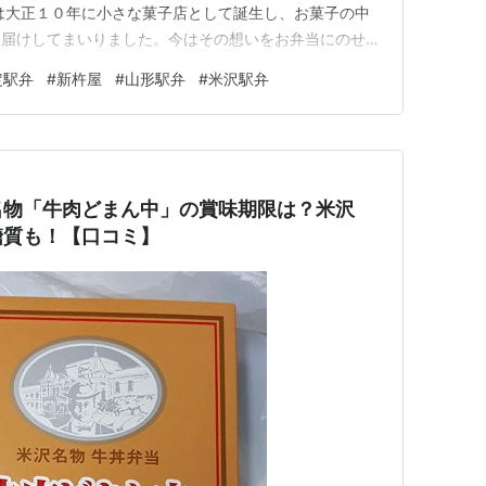
は大正１０年に小さな菓子店として誕生し、お菓子の中
お届けしてまいりました。今はその想いをお弁当にのせ、
みのこだわりはそのままに、皆様にお届けしております。
定駅弁
#
新杵屋
#
山形駅弁
#
米沢駅弁
読み方は「しんきねや」ごめんんさい読めなかったの 東
沢名物「牛肉どまん中」の賞味期限は？米沢
糖質も！【口コミ】