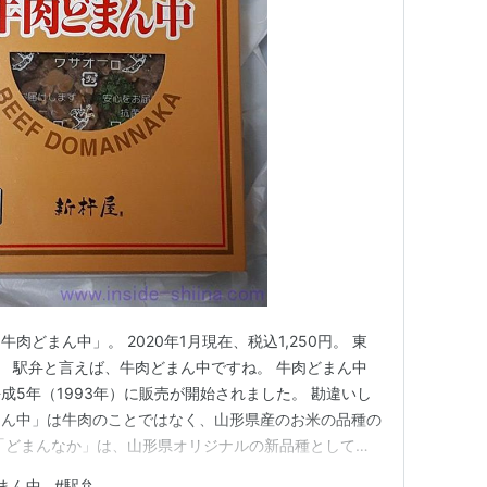
どまん中」。 2020年1月現在、税込1,250円。 東
。 駅弁と言えば、牛肉どまん中ですね。 牛肉どまん中
成5年（1993年）に販売が開始されました。 勘違いし
まん中」は牛肉のことではなく、山形県産のお米の品種の
「どまんなか」は、山形県オリジナルの新品種として平
、このお米を採用して、駅弁の名前もそれにちなんだそ
まん中
#
駅弁