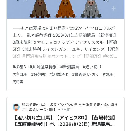
――もとは夏場はあまり得意ではなかったクロニクルが
上々。 目次 調教評価 2026/8/1(土) 新潟競馬 【新潟4R】
3歳未勝利 タマモチョコチップ イデアクリスタル 【新潟
5R】3歳未勝利 レイズレガシー ユキノサイエンス 【新潟
6R】月岡温泉特別 ホウオウトランプ 【新潟7R】柳都S
クロニクル 【新潟9R】3歳以上1勝クラス アルマーレシ
#
柳都S
#
月岡温泉特別
#
新潟競馬
#
追い切り
チー 【新潟11R】3歳未勝利 ウラヌスリング 【新潟
#
注目馬
#
好調教
#
調教評価
#
最終追い切り
#
競馬
12R】3歳以上1勝クラス カシオペア 調教評価
#
穴馬
2026/8/1(土) 新潟競馬 ＜見方＞ ・主に「最終追い切り
時計」評価を基準に、★の数で評価（5つ星まで） ・
「額面時計」そのものの評価が主体で…
競馬予想のホネ【坂路ビシビシの日々〜 重賞予想と追い切り
•
注目馬＆レース回顧】
7日前
【追い切り注目馬】【アイビスSD】【苗場特別】
【五頭連峰特別】他 2026/8/2(日) 新潟競馬
モンジュノチエ？