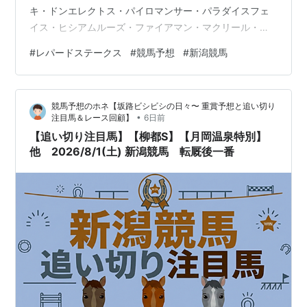
キ・ドンエレクトス・パイロマンサー・パラダイスフェ
イス・ヒシアムルーズ・ファイアマン・マクリール・メ
ルカントゥール 本命は誰になるかな？
#
レパードステークス
#
競馬予想
#
新潟競馬
競馬予想のホネ【坂路ビシビシの日々〜 重賞予想と追い切り
•
注目馬＆レース回顧】
6日前
【追い切り注目馬】【柳都S】【月岡温泉特別】
他 2026/8/1(土) 新潟競馬 転厩後一番