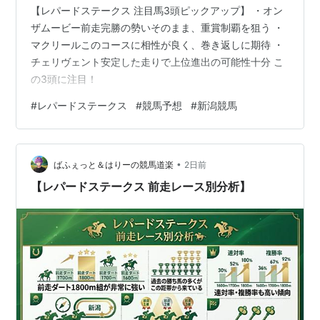
【レパードステークス 注目馬3頭ピックアップ】 ・オン
ザムービー前走完勝の勢いそのまま、重賞制覇を狙う ・
マクリールこのコースに相性が良く、巻き返しに期待 ・
チェリヴェント安定した走りで上位進出の可能性十分 こ
の3頭に注目！
#
レパードステークス
#
競馬予想
#
新潟競馬
•
ばふぇっと＆はりーの競馬道楽
2日前
【レパードステークス 前走レース別分析】