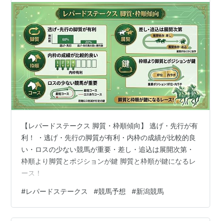
【レパードステークス 脚質・枠順傾向】 逃げ・先行が有
利！ ・逃げ・先行の脚質が有利・内枠の成績が比較的良
い・ロスの少ない競馬が重要・差し・追込は展開次第・
枠順より脚質とポジションが鍵 脚質と枠順が鍵になるレ
ース！
#
レパードステークス
#
競馬予想
#
新潟競馬