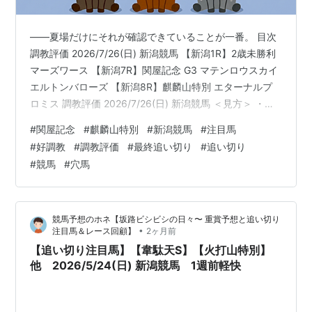
――夏場だけにそれが確認できていることが一番。 目次
調教評価 2026/7/26(日) 新潟競馬 【新潟1R】2歳未勝利
マーズワース 【新潟7R】関屋記念 G3 マテンロウスカイ
エルトンバローズ 【新潟8R】麒麟山特別 エターナルプ
ロミス 調教評価 2026/7/26(日) 新潟競馬 ＜見方＞ ・主
に「最終追い切り時計」評価を基準に、★の数で評価（5
#
関屋記念
#
麒麟山特別
#
新潟競馬
#
注目馬
つ星まで） ・「額面時計」そのものの評価が主体で、そ
#
好調教
#
調教評価
#
最終追い切り
#
追い切り
の馬のクラスでどれだけ優れた時計、ラップかを示す
#
競馬
#
穴馬
（同じ時計でも、未勝利馬なら★5つ、OP馬なら★評価
対象外、ということは全然あり） 【新潟1R】2歳未勝利
マーズワース 最終追い切り美浦坂路…
競馬予想のホネ【坂路ビシビシの日々〜 重賞予想と追い切り
•
注目馬＆レース回顧】
2ヶ月前
【追い切り注目馬】【韋駄天S】【火打山特別】
他 2026/5/24(日) 新潟競馬 1週前軽快