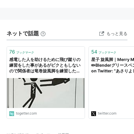
Spin ・Senpuwkick
旋風脚という名は、身体を素早く回転させながら跳躍す
るという特徴から名付けられています。
ネットで話題
もっと見る
中国拳法では古くから確立された技で、最近ではテッコ
ンドウで洗練された技となっています。
76
54
ブックマーク
ブックマーク
旋風脚にも「現地式」「上歩式」「助走式」の跳躍があ
感電した人を助けるために飛び蹴りの
星子 旋風脚｜Merry Me
練習をした事があるがビクともしない
✏️Blenderグリー
ります。
ので関係者は竜巻旋風脚を練習した方
on Twitter: "あ
が良い→「まだ威力が足りない」と有
『まんがサイエンス』
『単脚』等の「着地系」の技と、『胴回し』等の「捨て
識者が集まる
スのアニメシリーズに
身系」の技に分けられます。
かわいいなあ。『まん
ス』、懐かしくて年末に
主に、跳躍した脚を旋回させ相手を攻撃する大技。
巻大人買いしたところ
https://t.co/wDzWC
回転方向も、正回転の「表」と逆回転の「裏」がありま
togetter.com
twitter.com
す。
回転度数も、「270度」「360度」「540度」「720