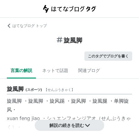
はてなブログ トップ
旋風脚
このタグでブログを書く
言葉の解説
ネットで話題
関連ブログ
旋風脚
(
スポーツ
)
【
せんぷうきゃく
】
旋風脚 ・旋風脚 ・旋风踢 ・旋风脚 ・旋風腿 ・单脚旋
风・
xuan feng jiao ・シュエンフォンジアオ（せんぷうきゃ
解説の続きを読む
く）・
Tornado Spin・Air Hurricane Kick ・ Whirlwind Kick