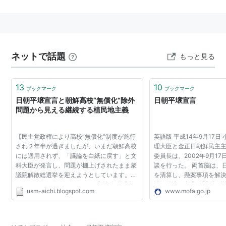
の。
概要
両国は国交正常化を実現するために日朝間に存在す
ネットで話題
もっと見る
る諸問題に対して誠意をもって取り組むこととし
た。2002年10月中に日朝国交正常化交渉を再開する
13
10
ブックマーク
ブックマーク
こととした。
日朝平壌宣言と朝鮮高校“無償化”除外
日朝平壌宣言
日本側は植民地支配により北朝鮮の人々に苦痛を与
問題から見える継続する植民地主義
えた事実を受け止め、痛切な反省と心からのお詫び
の気持ちを表明した。国交正常化後、双方が適切と
【民主党政権により高校“無償化”制度が施行
英語版 平成14年9月17日
考える期間、日本側が朝鮮民主主義人民共和国側に
され２年半が過ぎましたが、いまだ朝鮮高校
理大臣と金正日朝鮮民主
には適用されず、「議論を白紙に戻す」と文
経済協力をすることとした。
委員長は、2002年9月1
科大臣が発言し、問題が棚上げされたまま衆
談を行った。 両首脳は、
双方は、お互いの安全を脅かす行動をとらないこと
議院解散総選挙を迎えようとしています。こ
を清算し、懸案事項を解
を確認した。
こで、USMとしてあらためて高校“無償化除
治、経済、文化的関係を
usm-aichi.blogspot.com
www.mofa.go.jp
外問題”についての意見表明をしておきたい
方の基本利益に合致する
双方は、北東アジア地域の平和と安定を維持、強化
と思います。】 今年...
和と安定に大きく寄...
するため、互いに協力していくことを確認した。朝
鮮民主主義人民共和国側は、ミサイル発射のモラト