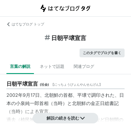
はてなブログ トップ
日朝平壌宣言
このタグでブログを書く
言葉の解説
ネットで話題
関連ブログ
日朝平壌宣言
(
社会
)
【
にっちょうぴょんやんせんげん
】
2002年9月17日、北朝鮮の首都、平壌で調印された、日
本の小泉純一郎首相（当時）と北朝鮮の金正日総書記
（当時）による宣言。
解説の続きを読む
過去（植民地支配時代）の清算、拉致問題など日朝間の
懸案事項の解決などについて両国の認識を盛り込んだも