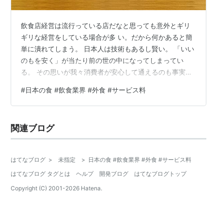
飲食店経営は流行っている店だなと思っても意外とギリ
ギリな経営をしている場合が多 い。だから何かあると簡
単に潰れてしまう。 日本人は技術もあるし賢い。 「いい
のもを安く」が当たり前の世の中になってしまってい
る。 その思いが我々消費者が安心して通えるのも事実
だ。 飲食店の価格設定は適正価格なのだろうか？ 「サー
#
日本の食 #飲食業界 #外食 #サービス料
ビス料」は必要か否か賛否両論あるが、 ⑴おしぼり ⑵テ
ーブルクロスやナフキン ⑶無料のお茶や水 ⑷アルコール
など 実は料金に反映されていないサービスが多くありま
関連ブログ
す。 もしも、飲食店のメニューに ・おしぼり ￥100 ・
割りばし ￥50 ・トイレ使用料 ￥300 ・技術料 ￥2,000
なん…
はてなブログ
>
未指定
>
日本の食 #飲食業界 #外食 #サービス料
はてなブログ タグとは
ヘルプ
開発ブログ
はてなブログトップ
Copyright (C) 2001-
2026
Hatena.