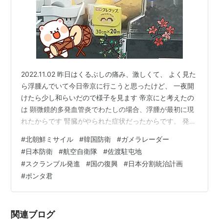
2022.11.02 昨日はくるぶしの痛み、激しくて、 よく見た
ら浮腫んでいて今日帝京に行こうと思ったけど、 一夜開
けたら少し和らいだので様子を見ます 帝京にと考えたの
は 顕微鏡的多発血管炎でわたしの場合、浮腫が最初に現
れたからです 腎臓がやられた症状だったからです。 発見
時にもう少し進んでたら急速糸球体腎炎 となって命危な
#
北朝鮮ミサイル
#
韓国防衛
#
ガメラレーダー
かったんです 両足だったので立つのが困難でしたよ ある
#
日本防衛
#
航空自衛隊
#
佐渡駐屯地
人は腕に出来てました。それかと思ったんです。 アザも
#
スクランブル発進
#
国の復興
#
日本分割統治計画
出来てるし、どこかにぶつけた覚えはからっきしなし。
#
ポンタ君
夜見たら、青味がかってたのが引いてきてる。良かった
今日のニュースで、 韓国がミサイル飛ばしたって (￣□
￣;)!!…
関連ブログ